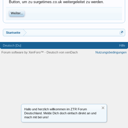
Button, um zu surgetimes.co.uk weitergeleitet zu werden.
Weiter...
Startseite
Deutsch [Du]
Hilfe
Forum software by XenForo™
-
Deutsch von xenDach
Nutzungsbedingungen
Hallo und herzlich willkommen im ZTR Forum
Deutschland. Melde Dich doch einfach direkt an und
mach mit bei uns!