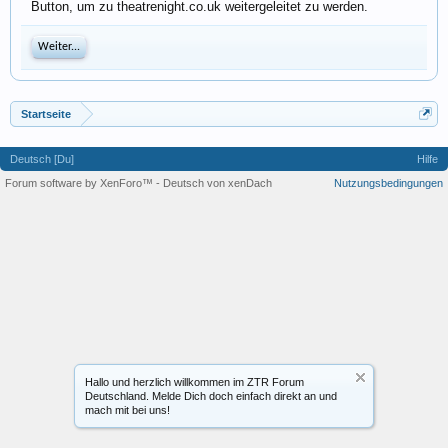
Button, um zu theatrenight.co.uk weitergeleitet zu werden.
Weiter...
Startseite
Deutsch [Du]
Hilfe
Forum software by XenForo™
-
Deutsch von xenDach
Nutzungsbedingungen
Hallo und herzlich willkommen im ZTR Forum
Deutschland. Melde Dich doch einfach direkt an und
mach mit bei uns!