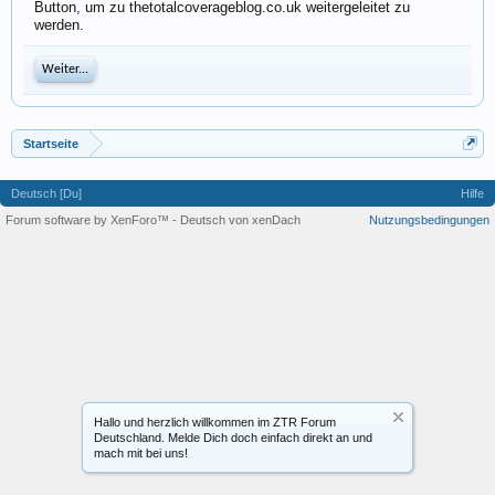
Button, um zu thetotalcoverageblog.co.uk weitergeleitet zu
werden.
Weiter...
Startseite
Deutsch [Du]
Hilfe
Forum software by XenForo™
-
Deutsch von xenDach
Nutzungsbedingungen
Hallo und herzlich willkommen im ZTR Forum
Deutschland. Melde Dich doch einfach direkt an und
mach mit bei uns!