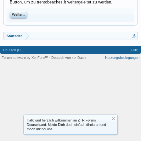
Button, um zu trentobeaches.it weitergeleitet zu werden.
Weiter...
Startseite
Deutsch [Du]
Hilfe
Forum software by XenForo™
-
Deutsch von xenDach
Nutzungsbedingungen
Hallo und herzlich willkommen im ZTR Forum
Deutschland. Melde Dich doch einfach direkt an und
mach mit bei uns!