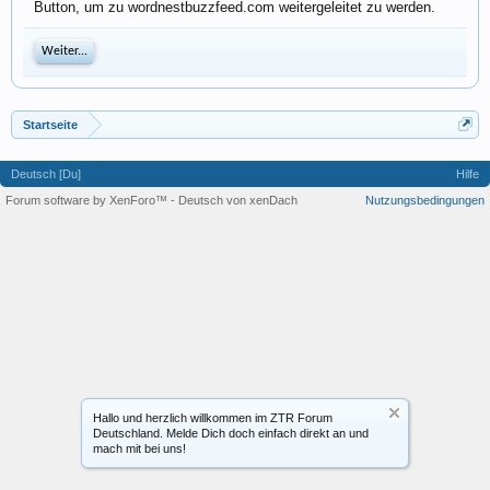
Button, um zu wordnestbuzzfeed.com weitergeleitet zu werden.
Weiter...
Startseite
Deutsch [Du]
Hilfe
Forum software by XenForo™
-
Deutsch von xenDach
Nutzungsbedingungen
Hallo und herzlich willkommen im ZTR Forum
Deutschland. Melde Dich doch einfach direkt an und
mach mit bei uns!