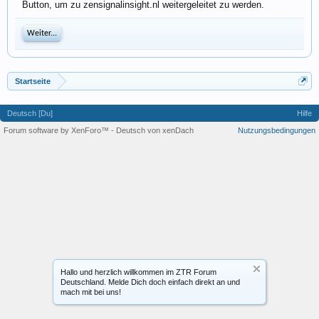
Button, um zu zensignalinsight.nl weitergeleitet zu werden.
Weiter...
Startseite
Deutsch [Du]
Hilfe
Forum software by XenForo™
-
Deutsch von xenDach
Nutzungsbedingungen
Hallo und herzlich willkommen im ZTR Forum
Deutschland. Melde Dich doch einfach direkt an und
mach mit bei uns!