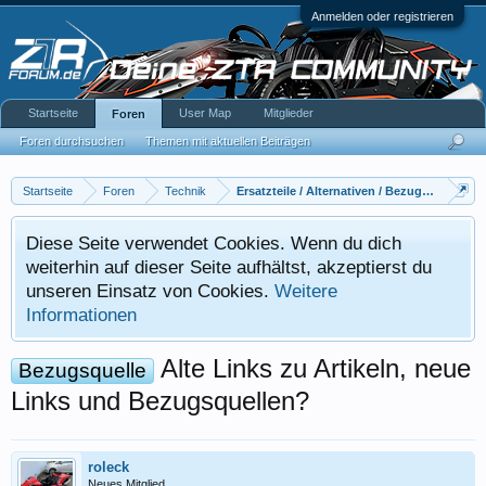
Anmelden oder registrieren
Startseite
User Map
Mitglieder
Foren
Foren durchsuchen
Themen mit aktuellen Beiträgen
Startseite
Foren
Technik
Ersatzteile / Alternativen / Bezugsquellen
Diese Seite verwendet Cookies. Wenn du dich
weiterhin auf dieser Seite aufhältst, akzeptierst du
unseren Einsatz von Cookies.
Weitere
Informationen
Alte Links zu Artikeln, neue
Bezugsquelle
Links und Bezugsquellen?
roleck
Neues Mitglied