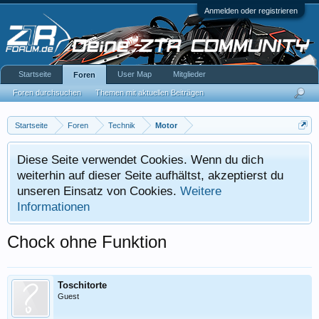
Anmelden oder registrieren
Startseite
User Map
Mitglieder
Foren
Foren durchsuchen
Themen mit aktuellen Beiträgen
Startseite
Foren
Technik
Motor
Diese Seite verwendet Cookies. Wenn du dich
weiterhin auf dieser Seite aufhältst, akzeptierst du
unseren Einsatz von Cookies.
Weitere
Informationen
Chock ohne Funktion
Toschitorte
Guest