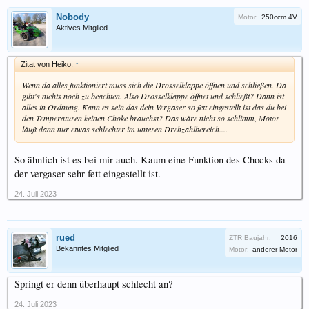
Nobody
Motor:
250ccm 4V
Aktives Mitglied
Zitat von Heiko:
↑
Wenn da alles funktioniert muss sich die Drosselklappe öffnen und schließen. Da
gibt's nichts noch zu beachten. Also Drosselklappe öffnet und schließt? Dann ist
alles in Ordnung. Kann es sein das dein Vergaser so fett eingestellt ist das du bei
den Temperaturen keinen Choke brauchst? Das wäre nicht so schlimm, Motor
läuft dann nur etwas schlechter im unteren Drehzahlbereich....
So ähnlich ist es bei mir auch. Kaum eine Funktion des Chocks da
der vergaser sehr fett eingestellt ist.
24. Juli 2023
rued
ZTR Baujahr:
2016
Bekanntes Mitglied
Motor:
anderer Motor
Springt er denn überhaupt schlecht an?
24. Juli 2023