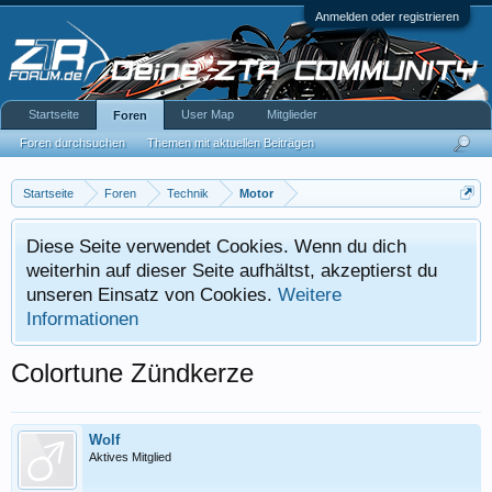
Anmelden oder registrieren
Startseite
User Map
Mitglieder
Foren
Foren durchsuchen
Themen mit aktuellen Beiträgen
Startseite
Foren
Technik
Motor
Diese Seite verwendet Cookies. Wenn du dich
weiterhin auf dieser Seite aufhältst, akzeptierst du
unseren Einsatz von Cookies.
Weitere
Informationen
Colortune Zündkerze
Wolf
Aktives Mitglied