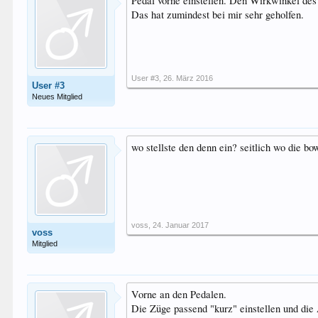
Pedal vorne einstellen. Den Wirkwinkel des
Das hat zumindest bei mir sehr geholfen.
User #3
,
26. März 2016
User #3
Neues Mitglied
wo stellste den denn ein? seitlich wo die b
voss
,
24. Januar 2017
voss
Mitglied
Vorne an den Pedalen.
Die Züge passend "kurz" einstellen und di