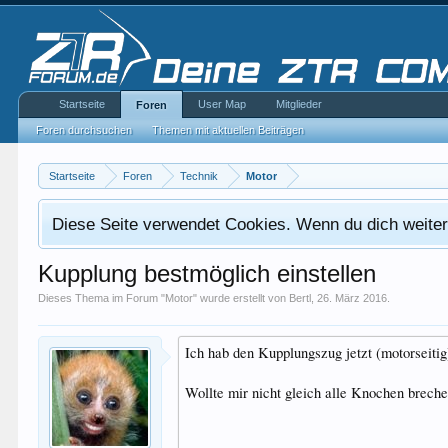
Startseite
User Map
Mitglieder
Foren
Foren durchsuchen
Themen mit aktuellen Beiträgen
Startseite
Foren
Technik
Motor
Diese Seite verwendet Cookies. Wenn du dich weiterh
Kupplung bestmöglich einstellen
Dieses Thema im Forum "
Motor
" wurde erstellt von
Bertl
,
26. März 2016
.
Ich hab den Kupplungszug jetzt (motorseitig)
Wollte mir nicht gleich alle Knochen brech