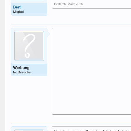
Bertl
,
26. März 2016
Bertl
Mitglied
Werbung
für Besucher