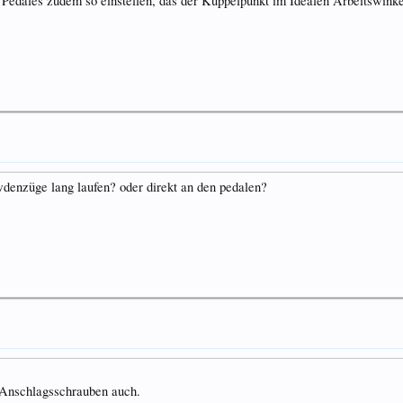
 Pedales zudem so einstellen, das der Kuppelpunkt im Idealen Arbeitswinke
owdenzüge lang laufen? oder direkt an den pedalen?
e Anschlagsschrauben auch.