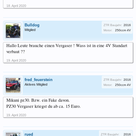
18. April 2020
Bulldog
ZTR Baujahr:
2016
Mitglied
Motor:
250ccm 4V
Hallo Leute brauche einen Vergaser ! Wass ist in eine 4V Standart
verbaut ??
19. April 2020
fred_feuerstein
ZTR Baujahr:
2016
Aktives Mitglied
Motor:
250ccm 4V
Mikuni pz30. Bzw. ein Fake davon.
PZ30 Vergaser kriegst du ab ca. 15 Euro.
19. April 2020
rued
ZTR Baujahr:
2016