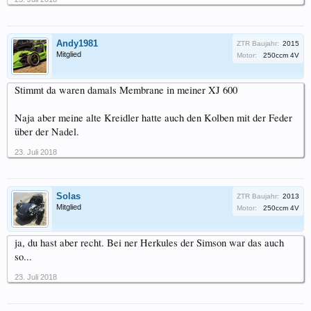
Andy1981
ZTR Baujahr:
2015
Mitglied
Motor:
250ccm 4V
Stimmt da waren damals Membrane in meiner XJ 600
Naja aber meine alte Kreidler hatte auch den Kolben mit der Feder
über der Nadel.
23. Juli 2018
Solas
ZTR Baujahr:
2013
Mitglied
Motor:
250ccm 4V
ja, du hast aber recht. Bei ner Herkules der Simson war das auch
so...
23. Juli 2018