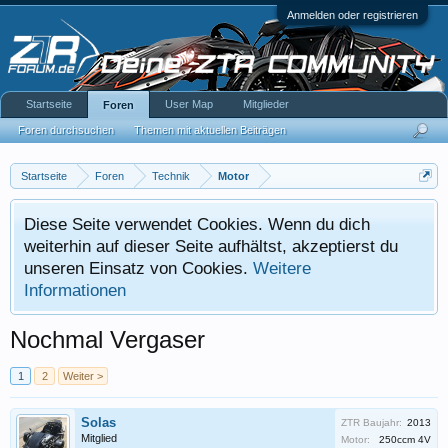
Anmelden oder registrieren
Startseite
User Map
Mitglieder
Foren
Foren durchsuchen
Themen mit aktuellen Beiträgen
Startseite
Foren
Technik
Motor
Diese Seite verwendet Cookies. Wenn du dich
weiterhin auf dieser Seite aufhältst, akzeptierst du
unseren Einsatz von Cookies.
Weitere
Informationen
Nochmal Vergaser
1
2
Weiter >
Solas
ZTR Baujahr:
2013
Mitglied
Motor:
250ccm 4V