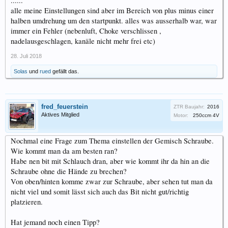
......
alle meine Einstellungen sind aber im Bereich von plus minus einer
halben umdrehung um den startpunkt. alles was ausserhalb war, war
immer ein Fehler (nebenluft, Choke verschlissen ,
nadelausgeschlagen, kanäle nicht mehr frei etc)
28. Juli 2018
Solas
und
rued
gefällt das.
fred_feuerstein
ZTR Baujahr:
2016
Aktives Mitglied
Motor:
250ccm 4V
Nochmal eine Frage zum Thema einstellen der Gemisch Schraube.
Wie kommt man da am besten ran?
Habe nen bit mit Schlauch dran, aber wie kommt ihr da hin an die
Schraube ohne die Hände zu brechen?
Von oben/hinten komme zwar zur Schraube, aber sehen tut man da
nicht viel und somit lässt sich auch das Bit nicht gut/richtig
platzieren.
Hat jemand noch einen Tipp?