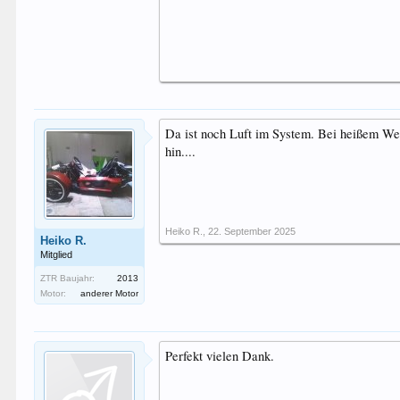
Da ist noch Luft im System. Bei heißem Wett
hin....
Heiko R.
,
22. September 2025
Heiko R.
Mitglied
ZTR Baujahr:
2013
Motor:
anderer Motor
Perfekt vielen Dank.