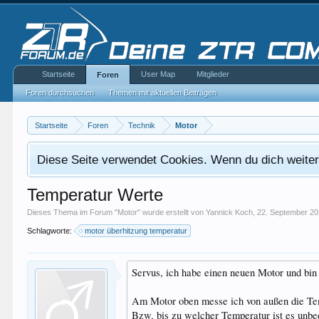
Startseite
User Map
Mitglieder
Foren
Foren durchsuchen
Themen mit aktuellen Beiträgen
Startseite
Foren
Technik
Motor
Diese Seite verwendet Cookies. Wenn du dich weiterh
Temperatur Werte
Dieses Thema im Forum "
Motor
" wurde erstellt von
Yannick Koch
,
22. September 2
Schlagworte:
motor überhitzung temperatur
Servus, ich habe einen neuen Motor und bin 
Am Motor oben messe ich von außen die Temp
Bzw. bis zu welcher Temperatur ist es unbe