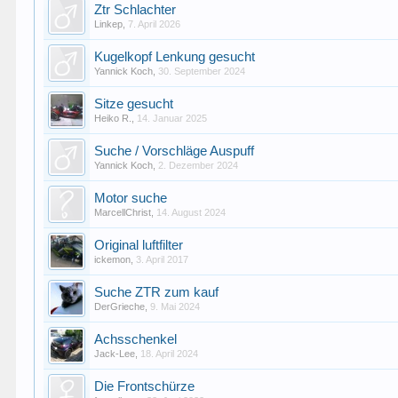
Ztr Schlachter
Linkep
,
7. April 2026
Kugelkopf Lenkung gesucht
Yannick Koch
,
30. September 2024
Sitze gesucht
Heiko R.
,
14. Januar 2025
Suche / Vorschläge Auspuff
Yannick Koch
,
2. Dezember 2024
Motor suche
MarcellChrist
,
14. August 2024
Original luftfilter
ickemon
,
3. April 2017
Suche ZTR zum kauf
DerGrieche
,
9. Mai 2024
Achsschenkel
Jack-Lee
,
18. April 2024
Die Frontschürze