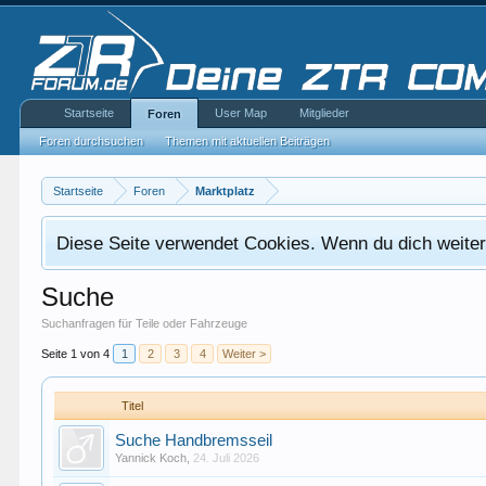
Startseite
User Map
Mitglieder
Foren
Foren durchsuchen
Themen mit aktuellen Beiträgen
Startseite
Foren
Marktplatz
Diese Seite verwendet Cookies. Wenn du dich weiterh
Suche
Suchanfragen für Teile oder Fahrzeuge
Seite 1 von 4
1
2
3
4
Weiter >
Titel
Suche Handbremsseil
Yannick Koch
,
24. Juli 2026