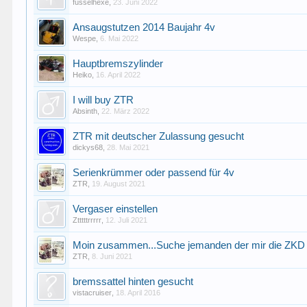
fusselhexe
,
23. Juni 2022
Ansaugstutzen 2014 Baujahr 4v
Wespe
,
6. Mai 2022
Hauptbremszylinder
Heiko
,
16. April 2022
I will buy ZTR
Absinth
,
22. März 2022
ZTR mit deutscher Zulassung gesucht
dickys68
,
28. Mai 2021
Serienkrümmer oder passend für 4v
ZTR
,
19. August 2021
Vergaser einstellen
Ztttttrrrrr
,
12. Juli 2021
Moin zusammen...Suche jemanden der mir die ZKD 
ZTR
,
8. Juni 2021
bremssattel hinten gesucht
vistacruiser
,
18. April 2016