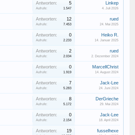
Antworten:
5
Linkep
Aufrufe:
1.547
4. Juli 2026
Antworten:
12
rued
Aufrufe:
7.453
24. Mai 2025
Antworten:
0
Heiko R.
Aufrufe:
2.233
14. Januar 2025
Antworten:
2
rued
Aufrufe:
2.034
2. Dezember 2024
Antworten:
0
MarcellChrist
Aufrufe:
1.919
14. August 2024
Antworten:
7
Jack-Lee
Aufrufe:
5.283
24. Juni 2024
Antworten:
8
DerGrieche
Aufrufe:
5.172
29. Mai 2024
Antworten:
0
Jack-Lee
Aufrufe:
2.154
18. April 2024
Antworten:
19
fusselhexe