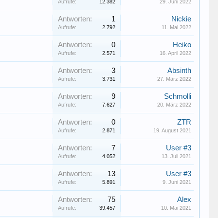
Aufrufe:
12.382
29. Juni 2022
Antworten:
1
Nickie
Aufrufe:
2.792
11. Mai 2022
Antworten:
0
Heiko
Aufrufe:
2.571
16. April 2022
Antworten:
3
Absinth
Aufrufe:
3.731
27. März 2022
Antworten:
9
Schmolli
Aufrufe:
7.627
20. März 2022
Antworten:
0
ZTR
Aufrufe:
2.871
19. August 2021
Antworten:
7
User #3
Aufrufe:
4.052
13. Juli 2021
Antworten:
13
User #3
Aufrufe:
5.891
9. Juni 2021
Antworten:
75
Alex
Aufrufe:
39.457
10. Mai 2021