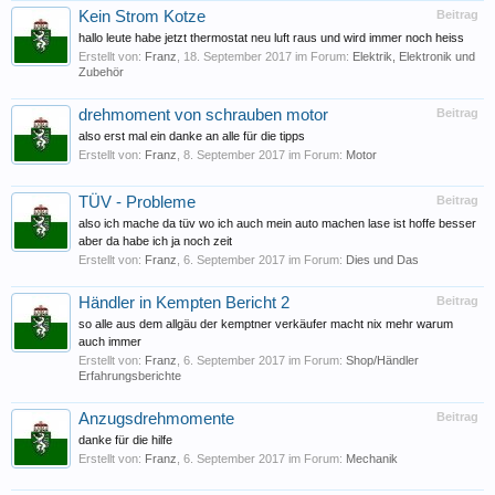
Kein Strom Kotze
Beitrag
hallo leute habe jetzt thermostat neu luft raus und wird immer noch heiss
Erstellt von:
Franz
,
18. September 2017
im Forum:
Elektrik, Elektronik und
Zubehör
drehmoment von schrauben motor
Beitrag
also erst mal ein danke an alle für die tipps
Erstellt von:
Franz
,
8. September 2017
im Forum:
Motor
TÜV - Probleme
Beitrag
also ich mache da tüv wo ich auch mein auto machen lase ist hoffe besser
aber da habe ich ja noch zeit
Erstellt von:
Franz
,
6. September 2017
im Forum:
Dies und Das
Händler in Kempten Bericht 2
Beitrag
so alle aus dem allgäu der kemptner verkäufer macht nix mehr warum
auch immer
Erstellt von:
Franz
,
6. September 2017
im Forum:
Shop/Händler
Erfahrungsberichte
Anzugsdrehmomente
Beitrag
danke für die hilfe
Erstellt von:
Franz
,
6. September 2017
im Forum:
Mechanik