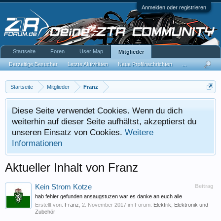
Anmelden oder registrieren
Startseite
Foren
User Map
Mitglieder
Derzeitige Besucher
Letzte Aktivitäten
Neue Profilnachrichten
...
Startseite
Mitglieder
Franz
Diese Seite verwendet Cookies. Wenn du dich
weiterhin auf dieser Seite aufhältst, akzeptierst du
unseren Einsatz von Cookies.
Weitere
Informationen
Aktueller Inhalt von Franz
Kein Strom Kotze
Beitrag
hab fehler gefunden ansaugstuzen war es danke an euch alle
Erstellt von:
Franz
,
2. November 2017
im Forum:
Elektrik, Elektronik und
Zubehör