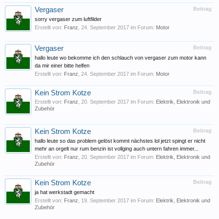
Vergaser
Beitrag
sorry vergaser zum luftfilder
Erstellt von:
Franz
,
24. September 2017
im Forum:
Motor
Vergaser
Beitrag
hallo leute wo bekomme ich den schlauch von vergaser zum motor kann
da mir einer bitte helfen
Erstellt von:
Franz
,
24. September 2017
im Forum:
Motor
Kein Strom Kotze
Beitrag
Erstellt von:
Franz
,
20. September 2017
im Forum:
Elektrik, Elektronik und
Zubehör
Kein Strom Kotze
Beitrag
hallo leute so das problem gelöst kommt nächstes lol jetzt spingt er nicht
mehr an orgelt nur rum benzin ist vollging auch untern fahren immer...
Erstellt von:
Franz
,
20. September 2017
im Forum:
Elektrik, Elektronik und
Zubehör
Kein Strom Kotze
Beitrag
ja hat werkstadt gemacht
Erstellt von:
Franz
,
19. September 2017
im Forum:
Elektrik, Elektronik und
Zubehör