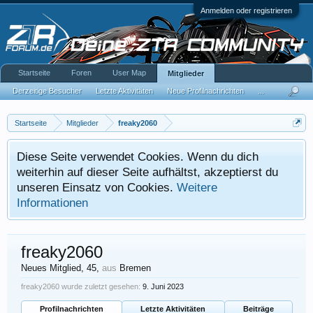
Anmelden oder registrieren
Startseite
Foren
User Map
Mitglieder
Derzeitige Besucher
Letzte Aktivitäten
Neue Profilnachrichten
...
Startseite
Mitglieder
freaky2060
Diese Seite verwendet Cookies. Wenn du dich
weiterhin auf dieser Seite aufhältst, akzeptierst du
unseren Einsatz von Cookies.
Weitere
Informationen
freaky2060
Neues Mitglied
, 45,
aus
Bremen
freaky2060 wurde zuletzt gesehen:
9. Juni 2023
Profilnachrichten
Letzte Aktivitäten
Beiträge