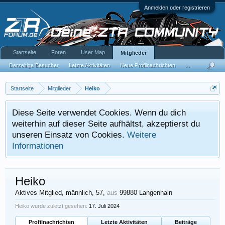
Anmelden oder registrieren
Startseite
Foren
User Map
Mitglieder
Derzeitige Besucher
Letzte Aktivitäten
Neue Profilnachrichten
...
Startseite
Mitglieder
Heiko
Diese Seite verwendet Cookies. Wenn du dich
weiterhin auf dieser Seite aufhältst, akzeptierst du
unseren Einsatz von Cookies.
Weitere
Informationen
Heiko
Aktives Mitglied
, männlich, 57,
aus
99880 Langenhain
Heiko wurde zuletzt gesehen:
17. Juli 2024
Profilnachrichten
Letzte Aktivitäten
Beiträge