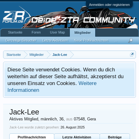
Anmelden oder registrieren
Startseite
Foren
User Map
Mitglieder
Derzeitige Besucher
Letzte Aktivitäten
Neue Profilnachrichten
...
Startseite
Mitglieder
Jack-Lee
Diese Seite verwendet Cookies. Wenn du dich
weiterhin auf dieser Seite aufhältst, akzeptierst du
unseren Einsatz von Cookies.
Weitere
Informationen
Jack-Lee
Aktives Mitglied
, männlich, 36,
aus
07548, Gera
Jack-Lee wurde zuletzt gesehen:
26. August 2025
Profilnachrichten
Letzte Aktivitäten
Beiträge