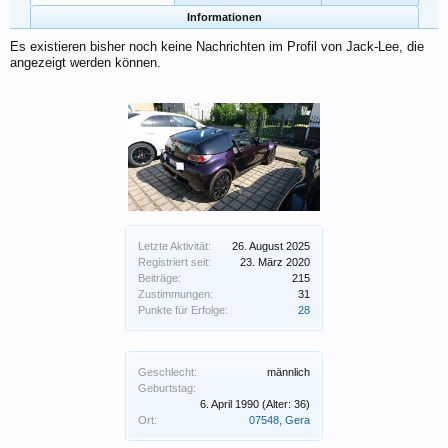
Informationen
Es existieren bisher noch keine Nachrichten im Profil von Jack-Lee, die
angezeigt werden können.
Letzte Aktivität:
26. August 2025
Registriert seit:
23. März 2020
Beiträge:
215
Zustimmungen:
31
Punkte für Erfolge:
28
Geschlecht:
männlich
Geburtstag:
6. April 1990
(Alter: 36)
Ort:
07548, Gera