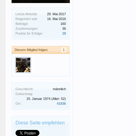
Letzte Aktivität:
29. Mai 2017
Registriert seit:
16. Mai 2016
Beiträge:
160
Zustimmungen:
36
Punkte für Erfolge:
28
Diesem Mitglied folgen:
1
Geschlecht:
männlich
Geburtstag:
15. Januar 1974
(Alter: 52)
Ort:
41836
Diese Seite empfehlen