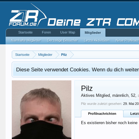
Startseite
Foren
User Map
Mitglieder
Namhafte Mitglieder
Derzeitige Besucher
Letzte Aktivitäten
Neue Profilnac
Startseite
Mitglieder
Pilz
Diese Seite verwendet Cookies. Wenn du dich weiterh
Pilz
Aktives Mitglied
, männlich, 52,
Pilz wurde zuletzt gesehen:
29. Mai 2
Profilnachrichten
Letzt
Es existieren bisher noch keine