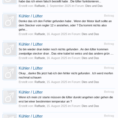
habe das ich einen falsch bestellt hatte . Die lüfter funktionieren...
Erstellt von:
Raffaele
,
2. September 2025
im Forum:
Dies und Das
Kühler / Lüfter
Beitrag
Denke das ich den Fehler gefunden habe . Wenn der Motor läuft sollte an
dem Stecker vom regler 12 v anstehen, oder ? Da kommt nichts also
gehe...
Erstellt von:
Raffaele
,
16. August 2025
im Forum:
Dies und Das
Kühler / Lüfter
Beitrag
So bin wieder dran leider noch nichts gefunden . An den lüfter kommen
zweipolige stecker dran . Das eine kabel ist weiss und das andere grün ....
Erstellt von:
Raffaele
,
16. August 2025
im Forum:
Dies und Das
Kühler / Lüfter
Beitrag
Okay , danke Bis jetzt hab ich den fehler nicht gefunden . Ich werd morfen
nochmal schauen
Erstellt von:
Raffaele
,
15. August 2025
im Forum:
Dies und Das
Kühler / Lüfter
Beitrag
Wenn ich mein ztr starte müssen die lüfter durekt angehen oder gehen die
erst bei einer bestimmten temperatur an ?
Erstellt von:
Raffaele
,
15. August 2025
im Forum:
Dies und Das
Kühler / Lüfter
Beitrag