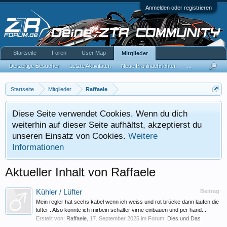
Anmelden oder registrieren
Startseite
Foren
User Map
Mitglieder
Derzeitige Besucher
Letzte Aktivitäten
Neue Profilnachrichten
...
Startseite
Mitglieder
Raffaele
Diese Seite verwendet Cookies. Wenn du dich
weiterhin auf dieser Seite aufhältst, akzeptierst du
unseren Einsatz von Cookies.
Weitere
Informationen
Aktueller Inhalt von Raffaele
Kühler / Lüfter
Beitrag
Mein regler hat sechs kabel wenn ich weiss und rot brücke dann laufen die
lüfter . Also könnte ich mirbein schalter virne einbauen und per hand...
Erstellt von:
Raffaele
,
17. September 2025
im Forum:
Dies und Das