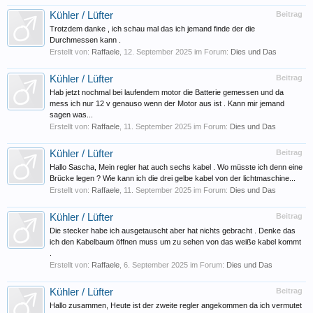
Kühler / Lüfter
Beitrag
Trotzdem danke , ich schau mal das ich jemand finde der die
Durchmessen kann .
Erstellt von:
Raffaele
,
12. September 2025
im Forum:
Dies und Das
Kühler / Lüfter
Beitrag
Hab jetzt nochmal bei laufendem motor die Batterie gemessen und da
mess ich nur 12 v genauso wenn der Motor aus ist . Kann mir jemand
sagen was...
Erstellt von:
Raffaele
,
11. September 2025
im Forum:
Dies und Das
Kühler / Lüfter
Beitrag
Hallo Sascha, Mein regler hat auch sechs kabel . Wo müsste ich denn eine
Brücke legen ? Wie kann ich die drei gelbe kabel von der lichtmaschine...
Erstellt von:
Raffaele
,
11. September 2025
im Forum:
Dies und Das
Kühler / Lüfter
Beitrag
Die stecker habe ich ausgetauscht aber hat nichts gebracht . Denke das
ich den Kabelbaum öffnen muss um zu sehen von das weiße kabel kommt
.
Erstellt von:
Raffaele
,
6. September 2025
im Forum:
Dies und Das
Kühler / Lüfter
Beitrag
Hallo zusammen, Heute ist der zweite regler angekommen da ich vermutet