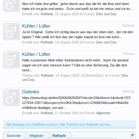
Also ich habe drei gelbe , gehe davon aus das die für die lima sind dann
habe ich rot grün und weiss . Grün und weiß ist bei mir minus und rot ist...
Erstellt von:
Raffaele
,
15. August 2025
im Forum:
Dies und Das
Kühler / Lüfter
Beitrag
Ja ist Original . Gehe ich richtig davon aus das der oben sitzt , der mit den
rippen ? Wie stelle ich fest das der regler kaputt ist bzw wie kann...
Erstellt von:
Raffaele
,
14. August 2025
im Forum:
Dies und Das
Kühler / Lüfter
Thema
Hallo zusammen Mein lüfter funktionieren nicht mehr . Kann mir jemand
sagen wo ich was messen kann ? Gibt es eine Sicherung. Da alle drei
nicht...
Thema von:
Raffaele
,
14. August 2025
, 20 Antwort(en), im Forum:
Dies
und Das
Gelenke
Beitrag
https://www.ebay.de/itm/264004826304?mkcid=16&mkevt=1&mkrid=707-
127634-2357-0&ssspo=yXrc0KIcShq&sssrc=2349624&ssuid=HbAzBz-
mSi6&var=&widget_ver=art...
Erstellt von:
Raffaele
,
8. Oktober 2022
im Forum:
Allgemein
Alle Beiträge von Raffaele suchen
Alle Themen von Raffaele suchen
Startseite
Mitglieder
Raffaele