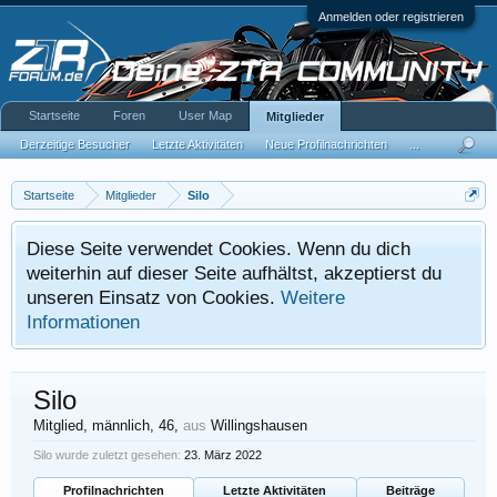
Anmelden oder registrieren
Startseite
Foren
User Map
Mitglieder
Derzeitige Besucher
Letzte Aktivitäten
Neue Profilnachrichten
...
Startseite
Mitglieder
Silo
Diese Seite verwendet Cookies. Wenn du dich
weiterhin auf dieser Seite aufhältst, akzeptierst du
unseren Einsatz von Cookies.
Weitere
Informationen
Silo
Mitglied
, männlich, 46,
aus
Willingshausen
Silo wurde zuletzt gesehen:
23. März 2022
Profilnachrichten
Letzte Aktivitäten
Beiträge