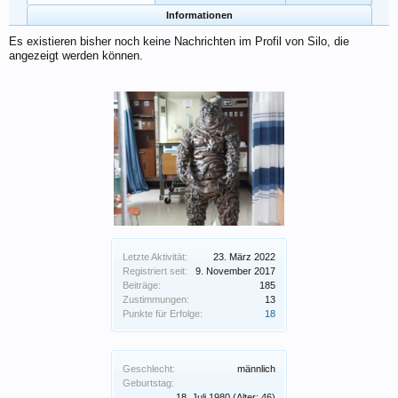
Informationen
Es existieren bisher noch keine Nachrichten im Profil von Silo, die
angezeigt werden können.
Letzte Aktivität:
23. März 2022
Registriert seit:
9. November 2017
Beiträge:
185
Zustimmungen:
13
Punkte für Erfolge:
18
Geschlecht:
männlich
Geburtstag:
18. Juli 1980
(Alter: 46)