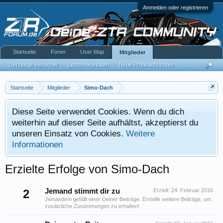
Anmelden oder registrieren
Startseite
Foren
User Map
Mitglieder
Derzeitige Besucher
Letzte Aktivitäten
Neue Profilnachrichten
...
Startseite
Mitglieder
Simo-Dach
Diese Seite verwendet Cookies. Wenn du dich
weiterhin auf dieser Seite aufhältst, akzeptierst du
unseren Einsatz von Cookies.
Weitere
Informationen
Erzielte Erfolge von Simo-Dach
2
Jemand stimmt dir zu
Erzielt:
24. Februar 2016
Jemandem gefällt einer Deiner Beiträge. Erstelle weitere Beiträge, um
zusätzliche Zustimmungen zu erhalten!