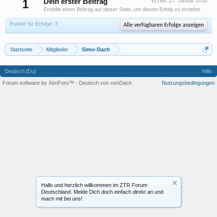
1
Dein erster Beitrag
Erzielt:
27. Januar 2016
Erstelle einen Beitrag auf dieser Seite, um diesen Erfolg zu erzielen.
Punkte für Erfolge: 3
Alle verfügbaren Erfolge anzeigen
Startseite
Mitglieder
Simo-Dach
Deutsch [Du]
Hilfe
Forum software by XenForo™
-
Deutsch von xenDach
Nutzungsbedingungen
Hallo und herzlich willkommen im ZTR Forum
Deutschland. Melde Dich doch einfach direkt an und
mach mit bei uns!