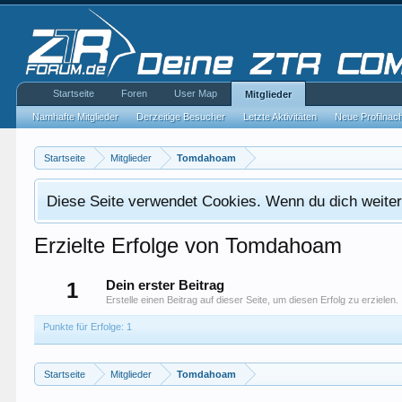
Startseite
Foren
User Map
Mitglieder
Namhafte Mitglieder
Derzeitige Besucher
Letzte Aktivitäten
Neue Profilnac
Startseite
Mitglieder
Tomdahoam
Diese Seite verwendet Cookies. Wenn du dich weiterh
Erzielte Erfolge von Tomdahoam
1
Dein erster Beitrag
Erstelle einen Beitrag auf dieser Seite, um diesen Erfolg zu erzielen.
Punkte für Erfolge: 1
Startseite
Mitglieder
Tomdahoam