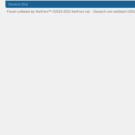
Deutsch [Du]
Forum software by XenForo™
©2010-2015 XenForo Ltd.
-
Deutsch von xenDach
©201