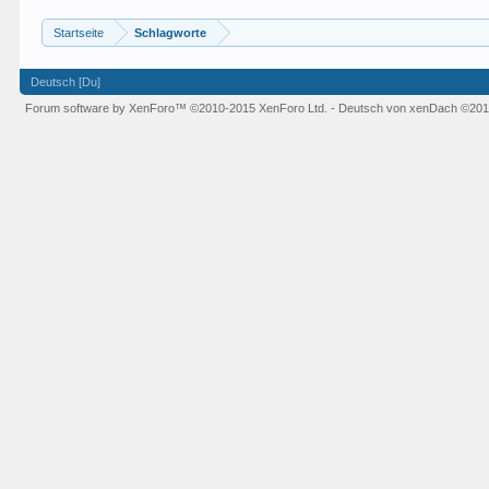
Startseite
Schlagworte
Deutsch [Du]
Forum software by XenForo™
©2010-2015 XenForo Ltd.
-
Deutsch von xenDach
©201