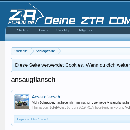
Startseite
Foren
User Map
Mitglieder
Startseite
Schlagworte
Diese Seite verwendet Cookies. Wenn du dich weiterh
ansaugflansch
Ansaugflansch
Moin Schrauber, nachedem ich nun schon zwei neue Ansaugflansche ru
Thema von:
JulietVictor
,
16. Juni 2019
, 41 Antwort(en), im Forum:
Mot
Ergebnis 1 bis 1 von 1