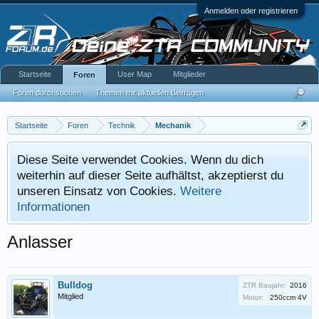
Anmelden oder registrieren
Startseite
User Map
Mitglieder
Foren
Foren durchsuchen
Themen mit aktuellen Beiträgen
Startseite
Foren
Technik
Mechanik
Diese Seite verwendet Cookies. Wenn du dich
weiterhin auf dieser Seite aufhältst, akzeptierst du
unseren Einsatz von Cookies.
Weitere
Informationen
Anlasser
Bulldog
ZTR Baujahr:
2016
Mitglied
Motor:
250ccm 4V