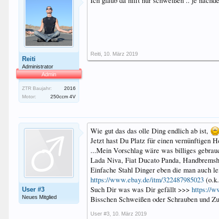
Ich glaub da hilft nur schweißen .. je nach
Reiti
,
10. März 2019
Reiti
Administrator
Admin
ZTR Baujahr:
2016
Motor:
250ccm 4V
Wie gut das das olle Ding endlich ab ist,
Jetzt hast Du Platz für einen vernünftigen 
...Mein Vorschlag wäre was billiges gebrau
Lada Niva, Fiat Ducato Panda, Handbremsh
Einfache Stahl Dinger eben die man auch le
https://www.ebay.de/itm/322487985023
(o.k.
Such Dir was was Dir gefällt >>>
https://
User #3
Neues Mitglied
Bisschen Schweißen oder Schrauben und Zug
User #3
,
10. März 2019