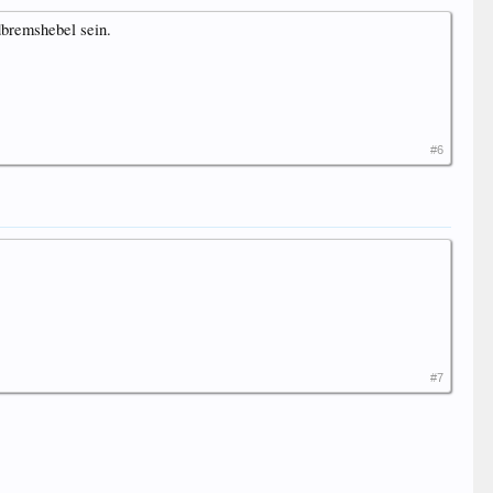
dbremshebel sein.
#6
#7