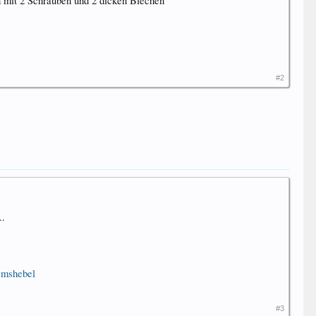
ch mit 2 Schrauben und 2 dicken Blechen
#2
..
emshebel
#3