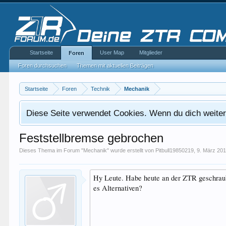
Startseite
User Map
Mitglieder
Foren
Foren durchsuchen
Themen mit aktuellen Beiträgen
Startseite
Foren
Technik
Mechanik
Diese Seite verwendet Cookies. Wenn du dich weiterh
Feststellbremse gebrochen
Dieses Thema im Forum "
Mechanik
" wurde erstellt von
Pitbull19850219
,
9. März 20
Hy Leute. Habe heute an der ZTR geschraubt
es Alternativen?