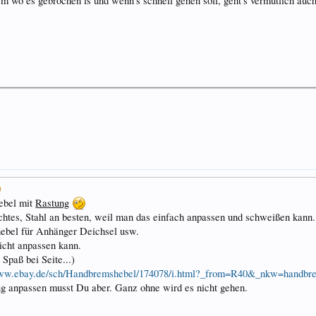
dem wo es gebrochen is und wenn's schnell gehen soll, geht's vermutlich au
Hebel mit
Rastung
chtes, Stahl an besten, weil man das einfach anpassen und schweißen kann.
ebel für Anhänger Deichsel usw.
icht anpassen kann.
 Spaß bei Seite...)
www.ebay.de/sch/Handbremshebel/174078/i.html?_from=R40&_nkw=handbr
 anpassen musst Du aber. Ganz ohne wird es nicht gehen.