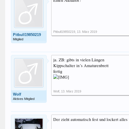
Einen Aktuator?
Pitbull19850219
,
13. März 2019
Pitbull19850219
Mitglied
ja. ZB: gibts in vielen Längen
Kippschalter in´s Amaturenbrett
fertig
Wolf
,
13. März 2019
Wolf
Aktives Mitglied
Der zieht automatisch fest und lockert alle