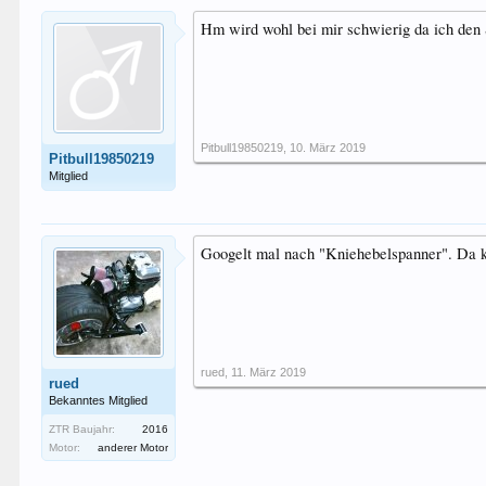
Hm wird wohl bei mir schwierig da ich den 
Pitbull19850219
,
10. März 2019
Pitbull19850219
Mitglied
Googelt mal nach "Kniehebelspanner". Da 
rued
,
11. März 2019
rued
Bekanntes Mitglied
ZTR Baujahr:
2016
Motor:
anderer Motor