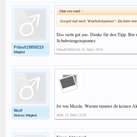
Zitat von rued:
↑
Googelt mal nach "Kniehebelspanner". Da kann man
Das sieht gut aus. Danke für den Tipp. Bin
Schubstangenspanner.
Pitbull19850219
Pitbull19850219
,
11. März 2019
Mitglied
Ist von Mazda. Warum nimmst du keinen Ak
Wolf
Wolf
,
13. März 2019
Aktives Mitglied