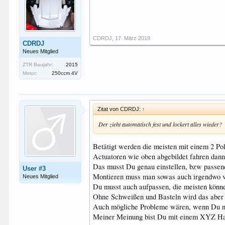
CDRDJ
,
17. März 2019
CDRDJ
Neues Mitglied
ZTR Baujahr:
2015
Motor:
250ccm 4V
Zitat von CDRDJ:
↑
Der zieht automatisch fest und lockert alles wieder?
Betätigt werden die meisten mit einem 2 Po
Actuatoren wie oben abgebildet fahren dann 
Das musst Du genau einstellen, bzw passen
User #3
Montieren muss man sowas auch irgendwo ver
Neues Mitglied
Du musst auch aufpassen, die meisten könne
Ohne Schweißen und Basteln wird das aber 
Auch mögliche Probleme wären, wenn Du nicht
Meiner Meinung bist Du mit einem XYZ Hand