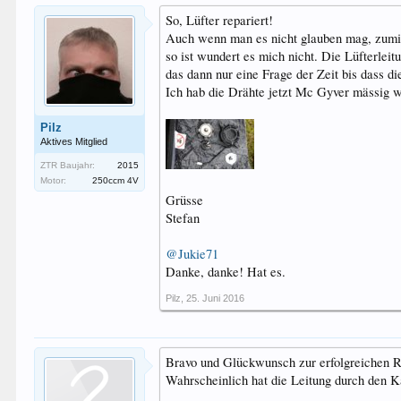
So, Lüfter repariert!
Auch wenn man es nicht glauben mag, zumind
so ist wundert es mich nicht. Die Lüfterlei
das dann nur eine Frage der Zeit bis dass d
Ich hab die Drähte jetzt Mc Gyver mässig w
Pilz
Aktives Mitglied
ZTR Baujahr:
2015
Motor:
250ccm 4V
Grüsse
Stefan
@Jukie71
Danke, danke! Hat es.
Pilz
,
25. Juni 2016
Bravo und Glückwunsch zur erfolgreichen R
Wahrscheinlich hat die Leitung durch den 