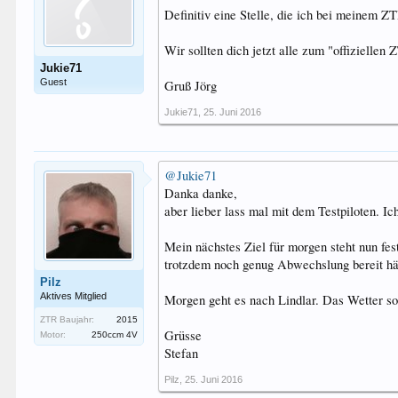
Definitiv eine Stelle, die ich bei meinem Z
Wir sollten dich jetzt alle zum "offiziellen
Jukie71
Guest
Gruß Jörg
Jukie71
,
25. Juni 2016
@Jukie71
Danka danke,
aber lieber lass mal mit dem Testpiloten. 
Mein nächstes Ziel für morgen steht nun fe
trotzdem noch genug Abwechslung bereit hä
Pilz
Aktives Mitglied
Morgen geht es nach Lindlar. Das Wetter sol
ZTR Baujahr:
2015
Grüsse
Motor:
250ccm 4V
Stefan
Pilz
,
25. Juni 2016