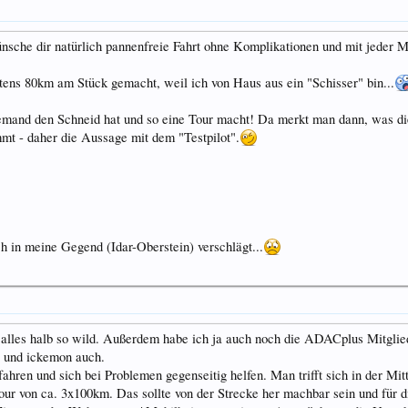
ünsche dir natürlich pannenfreie Fahrt ohne Komplikationen und mit jeder 
stens 80km am Stück gemacht, weil ich von Haus aus ein "Schisser" bin...
 jemand den Schneid hat und so eine Tour macht! Da merkt man dann, was di
mt - daher die Aussage mit dem "Testpilot".
ch in meine Gegend (Idar-Oberstein) verschlägt...
 alles halb so wild. Außerdem habe ich ja auch noch die ADACplus Mitglie
, und ickemon auch.
ren und sich bei Problemen gegenseitig helfen. Man trifft sich in der Mitt
 von ca. 3x100km. Das sollte von der Strecke her machbar sein und für die 