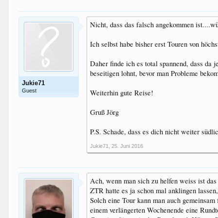
Nicht, dass das falsch angekommen ist....w
Ich selbst habe bisher erst Touren von höch
Daher finde ich es total spannend, dass da
beseitigen lohnt, bevor man Probleme bekom
Jukie71
Guest
Weiterhin gute Reise!
Gruß Jörg
P.S. Schade, dass es dich nicht weiter südli
Jukie71
,
25. Juni 2016
Ach, wenn man sich zu helfen weiss ist das
ZTR hatte es ja schon mal anklingen lassen
Solch eine Tour kann man auch gemeinsam fah
einem verlängerten Wochenende eine Rundtour