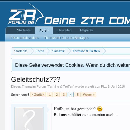
Startseite
User Map
Mitglieder
Foren
Foren durchsuchen
Themen mit aktuellen Beiträgen
Startseite
Foren
Smalltalk
Termine & Treffen
Diese Seite verwendet Cookies. Wenn du dich weiterh
Geleitschutz???
Dieses Thema im Forum "
Termine & Treffen
" wurde erstellt von
Pilz
,
9. Juni 2016
.
Seite 4 von 5
< Zurück
1
2
3
4
5
Weiter >
Hoffe, es hat gemundet?
Bei uns schüttet es momentan auch...