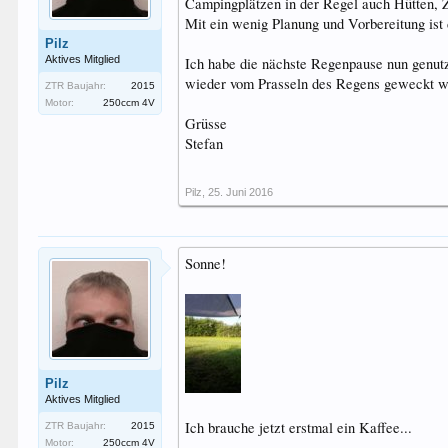
Campingplätzen in der Regel auch Hütten, 
Mit ein wenig Planung und Vorbereitung ist
Pilz
Aktives Mitglied
Ich habe die nächste Regenpause nun genutz
wieder vom Prasseln des Regens geweckt wer
ZTR Baujahr:
2015
Motor:
250ccm 4V
Grüsse
Stefan
Pilz
,
25. Juni 2016
Sonne!
Pilz
Aktives Mitglied
Ich brauche jetzt erstmal ein Kaffee...
ZTR Baujahr:
2015
Motor:
250ccm 4V