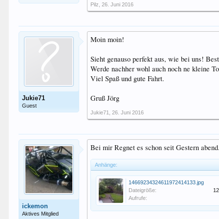
Pilz
,
26. Juni 2016
Moin moin!
Sieht genauso perfekt aus, wie bei uns! Bes
Werde nachher wohl auch noch ne kleine T
Viel Spaß und gute Fahrt.
Gruß Jörg
Jukie71
Guest
Jukie71
,
26. Juni 2016
Bei mir Regnet es schon seit Gestern abend.
Anhänge:
14669234324611972414133.jpg
Dateigröße:
12
Aufrufe:
ickemon
Aktives Mitglied