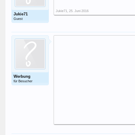
Jukie71
,
25. Juni 2016
Jukie71
Guest
Werbung
für Besucher