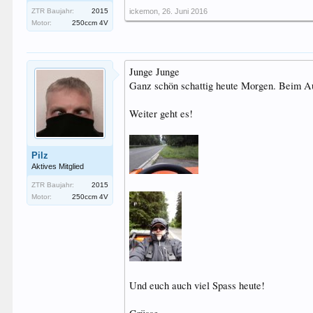
ZTR Baujahr:
2015
ickemon
,
26. Juni 2016
Motor:
250ccm 4V
Junge Junge
Ganz schön schattig heute Morgen. Beim Au
Weiter geht es!
Pilz
Aktives Mitglied
ZTR Baujahr:
2015
Motor:
250ccm 4V
Und euch auch viel Spass heute!