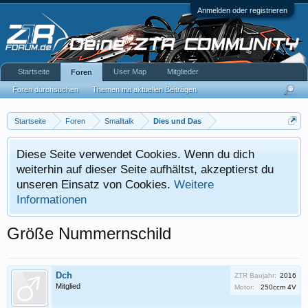
Anmelden oder registrieren
Startseite
User Map
Mitglieder
Foren
Foren durchsuchen
Themen mit aktuellen Beiträgen
Startseite
Foren
Smalltalk
Dies und Das
Diese Seite verwendet Cookies. Wenn du dich
weiterhin auf dieser Seite aufhältst, akzeptierst du
unseren Einsatz von Cookies.
Weitere
Informationen
Größe Nummernschild
Dch
ZTR Baujahr:
2016
Mitglied
Motor:
250ccm 4V