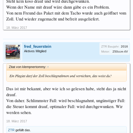
Steht kein koso drauf und wird durchgewunken.
Wenn der Name mit drauf wäre dann gäbe es ein Problem.
Von nem Freund das Paket mit dem Tacho wurde auch geöffnet vom
Zoll. Und wieder zugemacht und befreit ausgeliefert.
18. März 2017
fred_feuerstein
ZTR Baujahr:
2016
Aktives Mitglied
Motor:
250ccm 4V
Zitat von klempnertommy:
↑
Ein Plagiat darf der Zoll beschlagnahmen und vernichten, das weist du?
Das ist mir bekannt, aber wie ich so gelesen habe, steht das ja nicht
drauf.
Von daher. Schlimmster Fall: wird beschlagnahmt, ungünstiger Fall:
die Steuer kommt drauf, optimaler Fall: wird durchgewunken. Wir
werden sehen.
18. März 2017
ZTR
gefällt das.