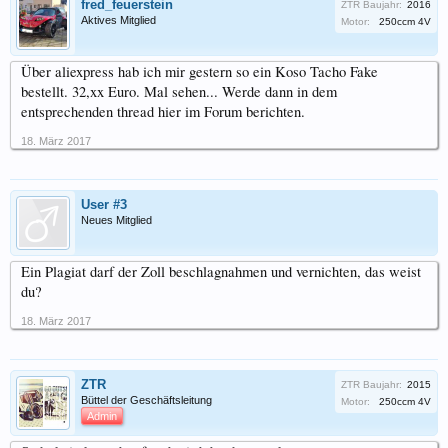
fred_feuerstein
ZTR Baujahr:
2016
Aktives Mitglied
Motor:
250ccm 4V
Über aliexpress hab ich mir gestern so ein Koso Tacho Fake
bestellt. 32,xx Euro. Mal sehen... Werde dann in dem
entsprechenden thread hier im Forum berichten.
18. März 2017
User #3
Neues Mitglied
Ein Plagiat darf der Zoll beschlagnahmen und vernichten, das weist
du?
18. März 2017
ZTR
ZTR Baujahr:
2015
Büttel der Geschäftsleitung
Motor:
250ccm 4V
Admin