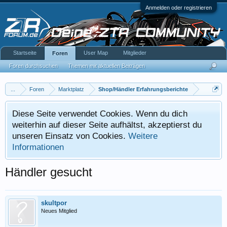
Anmelden oder registrieren
Startseite
User Map
Mitglieder
Foren
Foren durchsuchen
Themen mit aktuellen Beiträgen
...
Foren
Marktplatz
Shop/Händler Erfahrungsberichte
Diese Seite verwendet Cookies. Wenn du dich
weiterhin auf dieser Seite aufhältst, akzeptierst du
unseren Einsatz von Cookies.
Weitere
Informationen
Händler gesucht
skultpor
Neues Mitglied