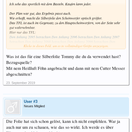
Ich sehe das sportlich mit dem Basteln. Kaufen kann jeder.
Der Plan war gut, das Ergebnis passt auch.
Wie erhofft, macht die Silberfolie den Scheinwerfer optisch größer.
Das TFL ist auch im Gegensatz zu den Hauptscheinwerfern, von der Seite sehr
gut wahrnehmbar.
Hier nur das TFL:
Den Anhang 2095 betrachten
Den Anhang 2096 betrachten
Den Anhang 2097
betrachten
Den Anhang 2098 betrachten
Den Anhang 2099 betrachten
Den
Klicke in dieses Feld, um es in vollständiger Größe anzuzeigen.
Anhang 2100 betrachten
Was ist das für eine Silberfolie Tommy die du da verwendet hast?
Bezugsquelle?
Mit nem Heißluft Föhn angebracht und dann mit nem Cutter Messer
abgeschnitten?
23. September 2019
User #3
Neues Mitglied
Die Folie hat sich schon gelöst, kann ich nicht empfehlen. War ja
auch nur um zu schauen, wie das so wirkt. Ich werde es über