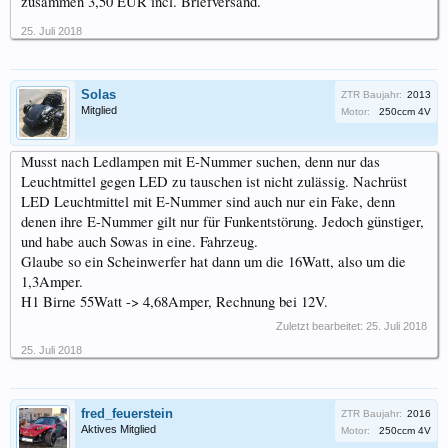
zusammen 3,50 EUR incl. Briefversand.
25. Juli 2018
Solas
ZTR Baujahr:
2013
Mitglied
Motor:
250ccm 4V
Musst nach Ledlampen mit E-Nummer suchen, denn nur das
Leuchtmittel gegen LED zu tauschen ist nicht zulässig. Nachrüst
LED Leuchtmittel mit E-Nummer sind auch nur ein Fake, denn
denen ihre E-Nummer gilt nur für Funkentstörung. Jedoch günstiger,
und habe auch Sowas in eine. Fahrzeug.
Glaube so ein Scheinwerfer hat dann um die 16Watt, also um die
1,3Amper.
H1 Birne 55Watt -> 4,68Amper, Rechnung bei 12V.
Zuletzt bearbeitet:
25. Juli 2018
25. Juli 2018
fred_feuerstein
ZTR Baujahr:
2016
Aktives Mitglied
Motor:
250ccm 4V