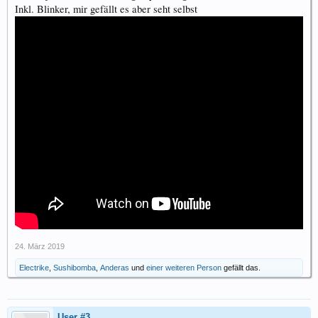
Inkl. Blinker, mir gefällt es aber seht selbst
24. März 2019
Electrike
,
Sushibomba
,
Anderas
und
einer weiteren Person
gefällt das.
User #3