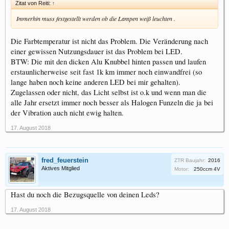
Zitat von Reiti:
↑
Immerhin muss festgestellt werden ob die Lampen weiß leuchten .
Die Farbtemperatur ist nicht das Problem. Die Veränderung nach
einer gewissen Nutzungsdauer ist das Problem bei LED.
BTW: Die mit den dicken Alu Knubbel hinten passen und laufen
erstaunlicherweise seit fast 1k km immer noch einwandfrei (so
lange haben noch keine anderen LED bei mir gehalten).
Zugelassen oder nicht, das Licht selbst ist o.k und wenn man die
alle Jahr ersetzt immer noch besser als Halogen Funzeln die ja bei
der Vibration auch nicht ewig halten.
17. August 2018
fred_feuerstein
ZTR Baujahr:
2016
Aktives Mitglied
Motor:
250ccm 4V
Hast du noch die Bezugsquelle von deinen Leds?
17. August 2018