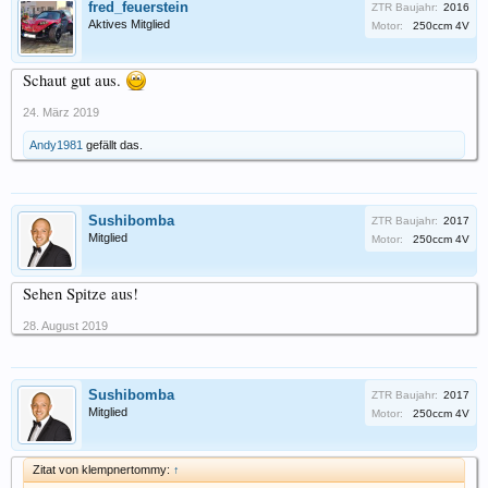
fred_feuerstein
ZTR Baujahr:
2016
Aktives Mitglied
Motor:
250ccm 4V
Schaut gut aus.
24. März 2019
Andy1981
gefällt das.
Sushibomba
ZTR Baujahr:
2017
Mitglied
Motor:
250ccm 4V
Sehen Spitze aus!
28. August 2019
Sushibomba
ZTR Baujahr:
2017
Mitglied
Motor:
250ccm 4V
Zitat von klempnertommy:
↑