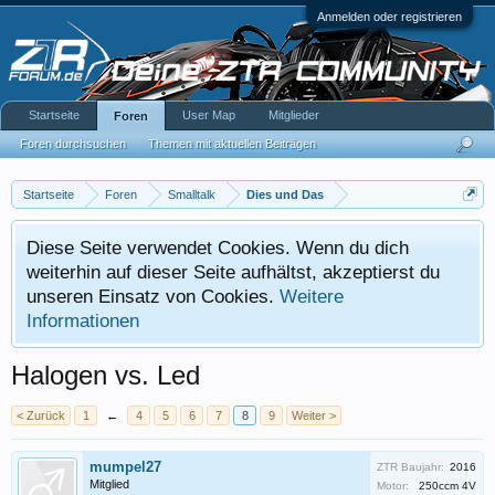
Anmelden oder registrieren
Startseite
User Map
Mitglieder
Foren
Foren durchsuchen
Themen mit aktuellen Beiträgen
Startseite
Foren
Smalltalk
Dies und Das
Diese Seite verwendet Cookies. Wenn du dich
weiterhin auf dieser Seite aufhältst, akzeptierst du
unseren Einsatz von Cookies.
Weitere
Informationen
Halogen vs. Led
< Zurück
1
←
4
5
6
7
8
9
Weiter >
mumpel27
ZTR Baujahr:
2016
Mitglied
Motor:
250ccm 4V