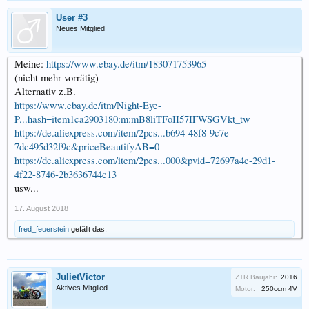
User #3
Neues Mitglied
Meine:
https://www.ebay.de/itm/183071753965
(nicht mehr vorrätig)
Alternativ z.B.
https://www.ebay.de/itm/Night-Eye-
P...hash=item1ca2903180:m:mB8liTFoII57IFWSGVkt_tw
https://de.aliexpress.com/item/2pcs...b694-48f8-9c7e-
7dc495d32f9c&priceBeautifyAB=0
https://de.aliexpress.com/item/2pcs...000&pvid=72697a4c-29d1-
4f22-8746-2b3636744c13
usw...
17. August 2018
fred_feuerstein
gefällt das.
JulietVictor
ZTR Baujahr:
2016
Aktives Mitglied
Motor:
250ccm 4V