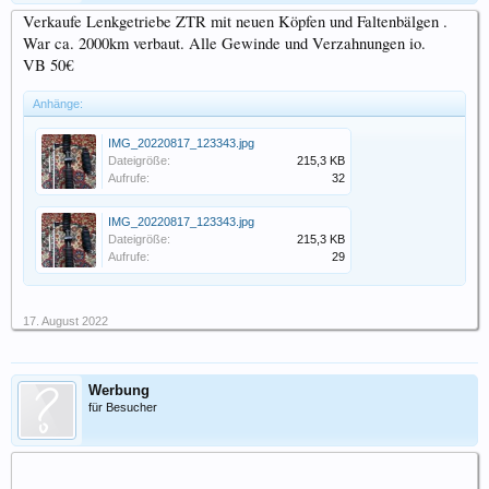
Verkaufe Lenkgetriebe ZTR mit neuen Köpfen und Faltenbälgen .
War ca. 2000km verbaut. Alle Gewinde und Verzahnungen io.
VB 50€
Anhänge:
IMG_20220817_123343.jpg
Dateigröße:
215,3 KB
Aufrufe:
32
IMG_20220817_123343.jpg
Dateigröße:
215,3 KB
Aufrufe:
29
17. August 2022
Werbung
für Besucher