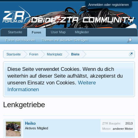
Anmelden oder registrieren
Startseite
User Map
Mitglieder
Foren
Foren durchsuchen
Themen mit aktuellen Beiträgen
Startseite
Foren
Marktplatz
Biete
Diese Seite verwendet Cookies. Wenn du dich
weiterhin auf dieser Seite aufhältst, akzeptierst du
unseren Einsatz von Cookies.
Weitere
Informationen
Lenkgetriebe
Heiko
ZTR Baujahr:
2013
Aktives Mitglied
Motor:
anderer Motor