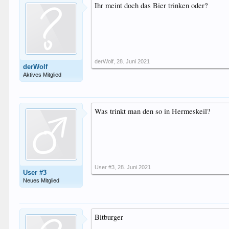
Ihr meint doch das Bier trinken oder?
derWolf
,
28. Juni 2021
derWolf
Aktives Mitglied
Was trinkt man den so in Hermeskeil?
User #3
,
28. Juni 2021
User #3
Neues Mitglied
Bitburger