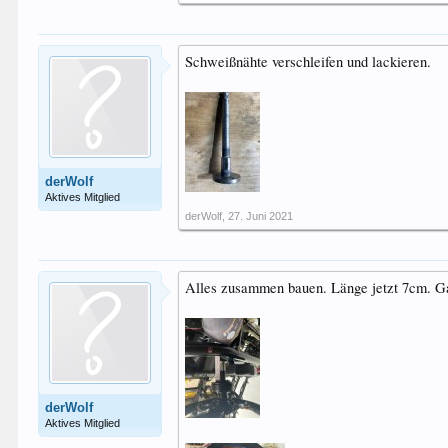
Schweißnähte verschleifen und lackieren.
derWolf
Aktives Mitglied
derWolf
,
27. Juni 2021
Alles zusammen bauen. Länge jetzt 7cm. Ganz
derWolf
Aktives Mitglied