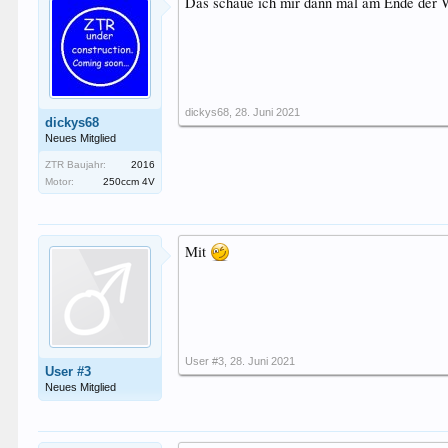
Das schaue ich mir dann mal am Ende der Wo
dickys68
,
28. Juni 2021
dickys68
Neues Mitglied
ZTR Baujahr:
2016
Motor:
250ccm 4V
Mit
User #3
,
28. Juni 2021
User #3
Neues Mitglied