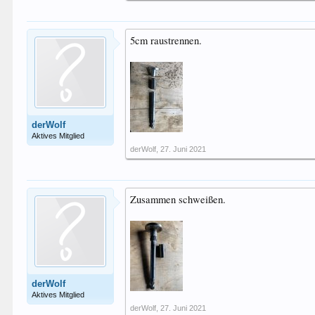
5cm raustrennen.
derWolf
Aktives Mitglied
derWolf
,
27. Juni 2021
Zusammen schweißen.
derWolf
Aktives Mitglied
derWolf
,
27. Juni 2021