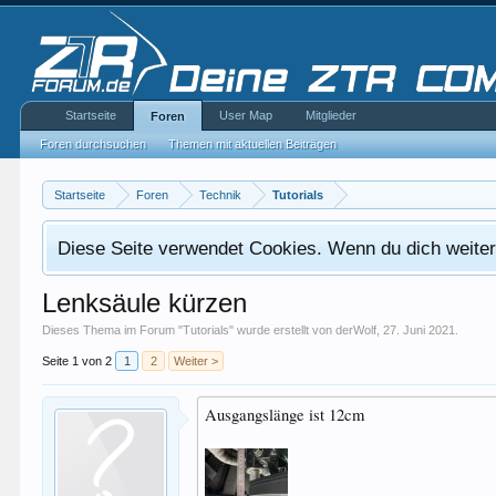
Startseite
User Map
Mitglieder
Foren
Foren durchsuchen
Themen mit aktuellen Beiträgen
Startseite
Foren
Technik
Tutorials
Diese Seite verwendet Cookies. Wenn du dich weiterh
Lenksäule kürzen
Dieses Thema im Forum "
Tutorials
" wurde erstellt von
derWolf
,
27. Juni 2021
.
Seite 1 von 2
1
2
Weiter >
Ausgangslänge ist 12cm