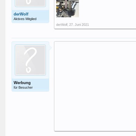
derWolf
Aktives Mitglied
derWolf
,
27. Juni 2021
Werbung
für Besucher