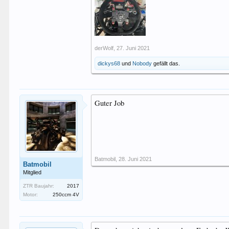
derWolf
,
27. Juni 2021
dickys68
und
Nobody
gefällt das.
Guter Job
Batmobil
,
28. Juni 2021
Batmobil
Mitglied
ZTR Baujahr:
2017
Motor:
250ccm 4V