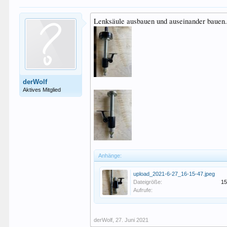
Lenksäule ausbauen und auseinander bauen
derWolf
Aktives Mitglied
Anhänge:
upload_2021-6-27_16-15-47.jpeg
Dateigröße:
15
Aufrufe:
derWolf
,
27. Juni 2021