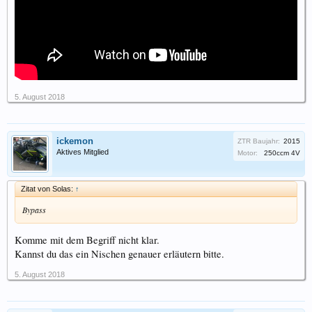
5. August 2018
ickemon
ZTR Baujahr:
2015
Aktives Mitglied
Motor:
250ccm 4V
Zitat von Solas:
↑
Bypass
Komme mit dem Begriff nicht klar.
Kannst du das ein Nischen genauer erläutern bitte.
5. August 2018