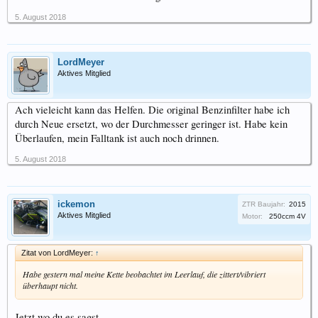
5. August 2018
LordMeyer
Aktives Mitglied
Ach vieleicht kann das Helfen. Die original Benzinfilter habe ich
durch Neue ersetzt, wo der Durchmesser geringer ist. Habe kein
Überlaufen, mein Falltank ist auch noch drinnen.
5. August 2018
ickemon
ZTR Baujahr:
2015
Aktives Mitglied
Motor:
250ccm 4V
Zitat von LordMeyer:
↑
Habe gestern mal meine Kette beobachtet im Leerlauf, die zittert/vibriert
überhaupt nicht.
Jetzt wo du es sagst.