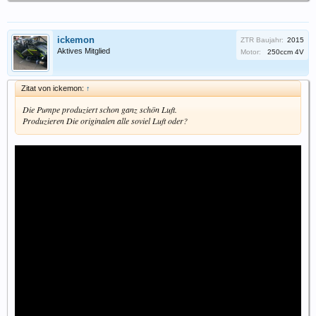
ickemon
ZTR Baujahr:
2015
Aktives Mitglied
Motor:
250ccm 4V
Zitat von ickemon:
↑
Die Pumpe produziert schon ganz schön Luft.
Produzieren Die originalen alle soviel Luft oder?