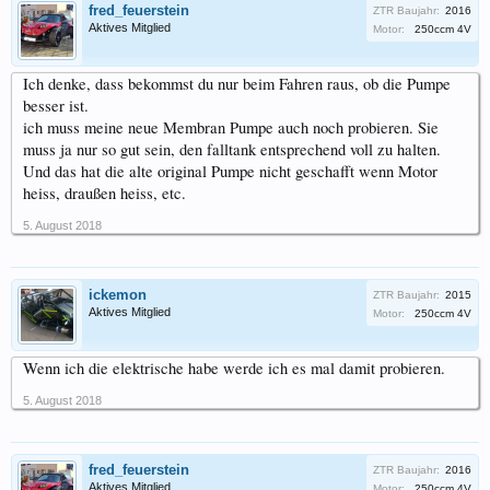
fred_feuerstein
ZTR Baujahr:
2016
Aktives Mitglied
Motor:
250ccm 4V
Ich denke, dass bekommst du nur beim Fahren raus, ob die Pumpe
besser ist.
ich muss meine neue Membran Pumpe auch noch probieren. Sie
muss ja nur so gut sein, den falltank entsprechend voll zu halten.
Und das hat die alte original Pumpe nicht geschafft wenn Motor
heiss, draußen heiss, etc.
5. August 2018
ickemon
ZTR Baujahr:
2015
Aktives Mitglied
Motor:
250ccm 4V
Wenn ich die elektrische habe werde ich es mal damit probieren.
5. August 2018
fred_feuerstein
ZTR Baujahr:
2016
Aktives Mitglied
Motor:
250ccm 4V