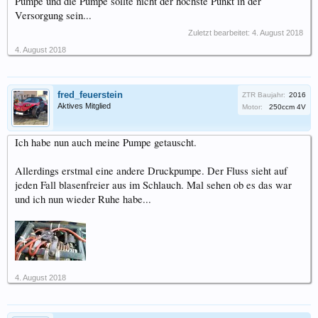
Pumpe und die Pumpe sollte nicht der höchste Punkt in der
Versorgung sein...
Zuletzt bearbeitet:
4. August 2018
4. August 2018
fred_feuerstein
ZTR Baujahr:
2016
Aktives Mitglied
Motor:
250ccm 4V
Ich habe nun auch meine Pumpe getauscht.
Allerdings erstmal eine andere Druckpumpe. Der Fluss sieht auf
jeden Fall blasenfreier aus im Schlauch. Mal sehen ob es das war
und ich nun wieder Ruhe habe...
4. August 2018