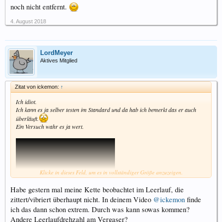
noch nicht entfernt.
4. August 2018
LordMeyer
Aktives Mitglied
Zitat von ickemon:
↑
Ich idiot.
Ich kann es ja selber testen im Standard und da hab ich bemerkt das er auch
überläuft.
Ein Versuch wahr es ja wert.
Klicke in dieses Feld, um es in vollständiger Größe anzuzeigen.
Habe gestern mal meine Kette beobachtet im Leerlauf, die
zittert/vibriert überhaupt nicht. In deinem Video
@ickemon
finde
ich das dann schon extrem. Durch was kann sowas kommen?
Andere Leerlaufdrehzahl am Vergaser?