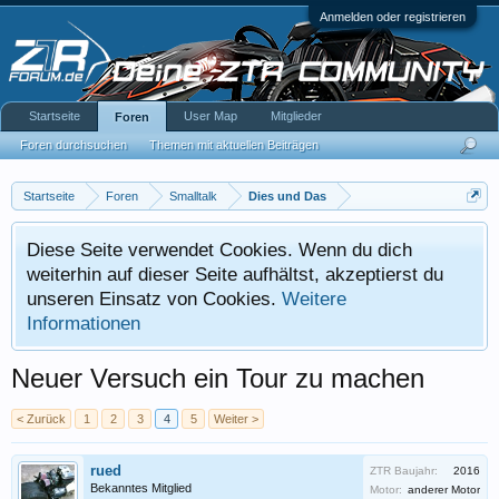
Anmelden oder registrieren
Startseite
User Map
Mitglieder
Foren
Foren durchsuchen
Themen mit aktuellen Beiträgen
Startseite
Foren
Smalltalk
Dies und Das
Diese Seite verwendet Cookies. Wenn du dich
weiterhin auf dieser Seite aufhältst, akzeptierst du
unseren Einsatz von Cookies.
Weitere
Informationen
Neuer Versuch ein Tour zu machen
< Zurück
1
2
3
4
5
Weiter >
rued
ZTR Baujahr:
2016
Bekanntes Mitglied
Motor:
anderer Motor