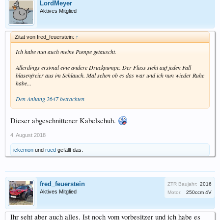
LordMeyer
Aktives Mitglied
Zitat von fred_feuerstein:
↑
Ich habe nun auch meine Pumpe getauscht.
Allerdings erstmal eine andere Druckpumpe. Der Fluss sieht auf jeden Fall
blasenfreier aus im Schlauch. Mal sehen ob es das war und ich nun wieder Ruhe
habe...
Den Anhang 2647 betrachten
Dieser abgeschnittener Kabelschuh.
4. August 2018
ickemon
und
rued
gefällt das.
fred_feuerstein
ZTR Baujahr:
2016
Aktives Mitglied
Motor:
250ccm 4V
Ihr seht aber auch alles. Ist noch vom vorbesitzer und ich habe es