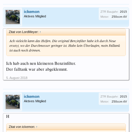
ickemon
ZTR Baujahr:
2015
Aktives Mitglied
Motor:
250ccm 4V
Zitat von LordMeyer:
↑
Ach vieleicht kann das Helfen. Die original Benzinfilter habe ich durch Neue
ersetzt, wo der Durchmesser geringer ist. Habe kein Überlaufen, mein Falltank
ist auch noch drinnen.
Ich hab auch nen kleineren Benzinfilter.
Der falltank war aber abgeklemmt.
5. August 2018
ickemon
ZTR Baujahr:
2015
Aktives Mitglied
Motor:
250ccm 4V
H
Zitat von ickemon:
↑