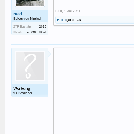
rued
,
4. Juli 2021
rued
Bekanntes Mitglied
Heiko
gefällt das.
ZTR Baujahr:
2016
Motor:
anderer Motor
Werbung
für Besucher