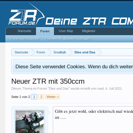
Startseite
User Map
Mitglieder
Foren
Foren durchsuchen
Themen mit aktuellen Beiträgen
Startseite
Foren
Smalltalk
Dies und Das
Diese Seite verwendet Cookies. Wenn du dich weiterh
Neuer ZTR mit 350ccm
Dieses Thema im Forum "
Dies und Das
" wurde erstellt von
rued
,
4. Juli 2021
.
Seite 1 von 2
1
2
Weiter >
Gibt es jetzt wohl, oder elektrisch mal wiede
an .....