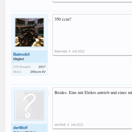
350 ccm?
Batmobil
,
4. Juli 2021
Batmobil
Mitglied
ZTR Baujahr:
2017
Motor:
250ccm 4V
Beides. Eins mit Elekro antrieb und einer
derWolf
,
4. Juli 2021
derWolf