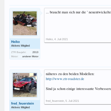
... braucht man sich nur die ' neuentwickelt
Heiko
,
4. Juli 2021
Heiko
Aktives Mitglied
ZTR Baujahr:
2013
Motor:
anderer Motor
näheres zu den beiden Modellen:
http://www.ztr-roadster.de
Sind ja schon einige interessante Verbesse
fred_feuerstein
,
5. Juli 2021
fred_feuerstein
Aktives Mitglied