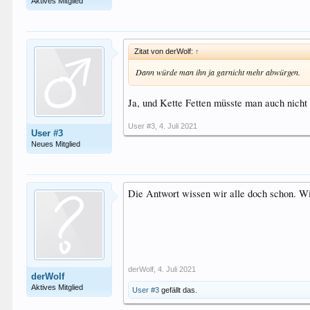
Aktives Mitglied
Zitat von derWolf:
↑
Dann würde man ihn ja garnicht mehr abwürgen.
Ja, und Kette Fetten müsste man auch nicht 
User #3
,
4. Juli 2021
User #3
Neues Mitglied
Die Antwort wissen wir alle doch schon. W
derWolf
,
4. Juli 2021
derWolf
Aktives Mitglied
User #3
gefällt das.