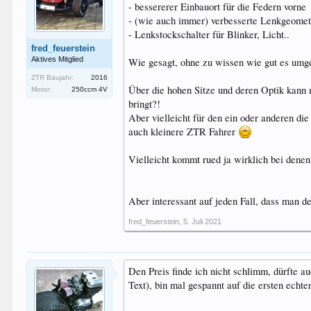
- bessererer Einbauort für die Federn vorne
- (wie auch immer) verbesserte Lenkgeomet
- Lenkstockschalter für Blinker, Licht..
fred_feuerstein
Aktives Mitglied
Wie gesagt, ohne zu wissen wie gut es umges
ZTR Baujahr:
2016
Über die hohen Sitze und deren Optik kann 
Motor:
250ccm 4V
bringt?!
Aber vielleicht für den ein oder anderen die 
auch kleinere ZTR Fahrer
Vielleicht kommt rued ja wirklich bei dene
Aber interessant auf jeden Fall, dass man 
fred_feuerstein
,
5. Juli 2021
Den Preis finde ich nicht schlimm, dürfte 
Text), bin mal gespannt auf die ersten echt