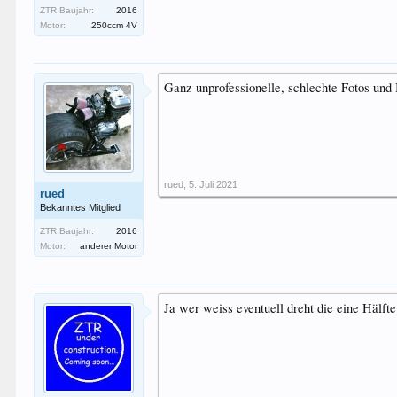
ZTR Baujahr:
2016
Motor:
250ccm 4V
Ganz unprofessionelle, schlechte Fotos und
rued
,
5. Juli 2021
rued
Bekanntes Mitglied
ZTR Baujahr:
2016
Motor:
anderer Motor
Ja wer weiss eventuell dreht die eine Hälfte