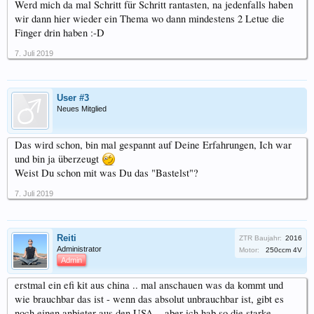
Werd mich da mal Schritt für Schritt rantasten, na jedenfalls haben
wir dann hier wieder ein Thema wo dann mindestens 2 Letue die
Finger drin haben :-D
7. Juli 2019
User #3
Neues Mitglied
Das wird schon, bin mal gespannt auf Deine Erfahrungen, Ich war
und bin ja überzeugt
Weist Du schon mit was Du das "Bastelst"?
7. Juli 2019
Reiti
ZTR Baujahr:
2016
Administrator
Motor:
250ccm 4V
Admin
erstmal ein efi kit aus china .. mal anschauen was da kommt und
wie brauchbar das ist - wenn das absolut unbrauchbar ist, gibt es
noch einen anbieter aus den USA .. aber ich hab so die starke