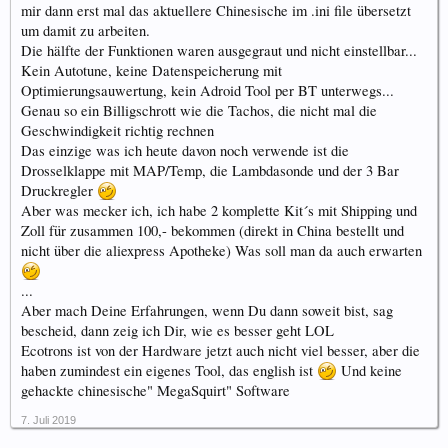
mir dann erst mal das aktuellere Chinesische im .ini file übersetzt
um damit zu arbeiten.
Die hälfte der Funktionen waren ausgegraut und nicht einstellbar...
Kein Autotune, keine Datenspeicherung mit
Optimierungsauwertung, kein Adroid Tool per BT unterwegs...
Genau so ein Billigschrott wie die Tachos, die nicht mal die
Geschwindigkeit richtig rechnen
Das einzige was ich heute davon noch verwende ist die
Drosselklappe mit MAP/Temp, die Lambdasonde und der 3 Bar
Druckregler
Aber was mecker ich, ich habe 2 komplette Kit´s mit Shipping und
Zoll für zusammen 100,- bekommen (direkt in China bestellt und
nicht über die aliexpress Apotheke) Was soll man da auch erwarten
...
Aber mach Deine Erfahrungen, wenn Du dann soweit bist, sag
bescheid, dann zeig ich Dir, wie es besser geht LOL
Ecotrons ist von der Hardware jetzt auch nicht viel besser, aber die
haben zumindest ein eigenes Tool, das english ist
Und keine
gehackte chinesische" MegaSquirt" Software
7. Juli 2019