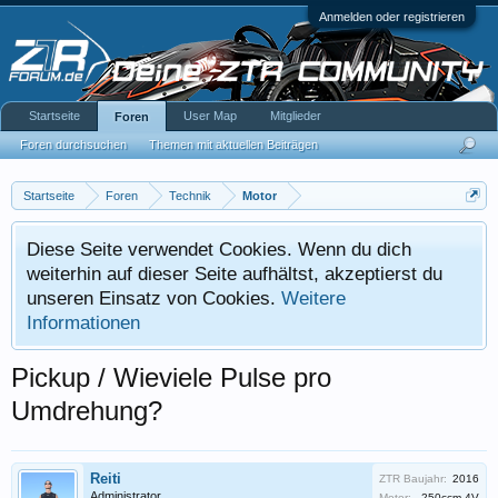
Anmelden oder registrieren
Startseite
User Map
Mitglieder
Foren
Foren durchsuchen
Themen mit aktuellen Beiträgen
Startseite
Foren
Technik
Motor
Diese Seite verwendet Cookies. Wenn du dich
weiterhin auf dieser Seite aufhältst, akzeptierst du
unseren Einsatz von Cookies.
Weitere
Informationen
Pickup / Wieviele Pulse pro
Umdrehung?
Reiti
ZTR Baujahr:
2016
Administrator
Motor:
250ccm 4V