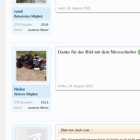
rued
,
14. August 2021
rued
Bekanntes Mitglied
ZTR Baujahr:
2016
Motor:
anderer Motor
Danke für das Bild mit dem Messschieber
Heiko
,
14. August 2021
Heiko
Aktives Mitglied
ZTR Baujahr:
2013
Motor:
anderer Motor
Zitat von Jack-Lee:
↑
Die Ackermannkompensation ist leider noch nicht gan