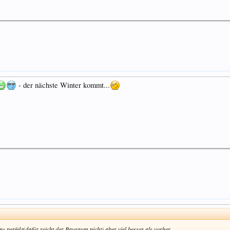
- der nächste Winter kommt...
z perfekt(dafür reicht der Bauraum nicht) aber viel besser als vorher