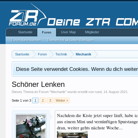
Startseite
User Map
Mitglieder
Foren
Foren durchsuchen
Themen mit aktuellen Beiträgen
Startseite
Foren
Technik
Mechanik
Diese Seite verwendet Cookies. Wenn du dich weiterh
Schöner Lenken
Dieses Thema im Forum "
Mechanik
" wurde erstellt von
rued
,
14. August 2021
.
Seite 1 von 3
1
2
3
Weiter >
Nachdem die Kiste jetzt super läuft, habe 
aus einem Mini und vernünftigen Spurstangen
dran, weiter gehts nächste Woche...