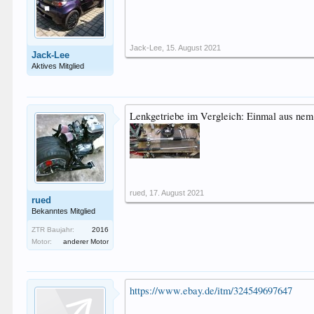
Jack-Lee
,
15. August 2021
Jack-Lee
Aktives Mitglied
Lenkgetriebe im Vergleich: Einmal aus ne
rued
,
17. August 2021
rued
Bekanntes Mitglied
ZTR Baujahr:
2016
Motor:
anderer Motor
https://www.ebay.de/itm/324549697647