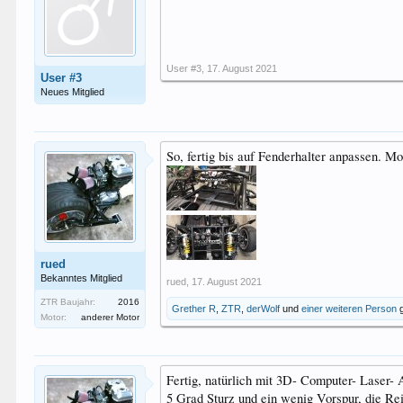
User #3
,
17. August 2021
User #3
Neues Mitglied
So, fertig bis auf Fenderhalter anpassen. M
rued
Bekanntes Mitglied
rued
,
17. August 2021
ZTR Baujahr:
2016
Grether R
,
ZTR
,
derWolf
und
einer weiteren Person
g
Motor:
anderer Motor
Fertig, natürlich mit 3D- Computer- Laser-
5 Grad Sturz und ein wenig Vorspur, die Rei