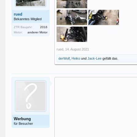
rued
Bekanntes Mitglied
ZTR Baujahr:
2016
Motor:
anderer Motor
rued
,
14. August 2021
derWolf
,
Heiko
und
Jack-Lee
gefällt das.
Werbung
für Besucher