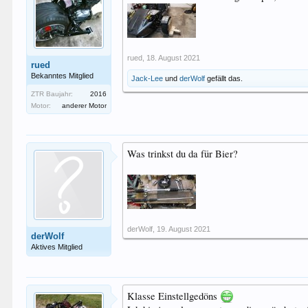
rued
,
18. August 2021
rued
Bekanntes Mitglied
Jack-Lee
und
derWolf
gefällt das.
ZTR Baujahr:
2016
Motor:
anderer Motor
Was trinkst du da für Bier?
derWolf
,
19. August 2021
derWolf
Aktives Mitglied
Klasse Einstellgedöns