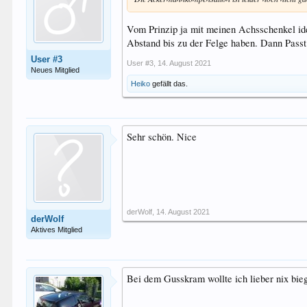
Vom Prinzip ja mit meinen Achsschenkel ide
Abstand bis zu der Felge haben. Dann Passt
User #3
User #3
,
14. August 2021
Neues Mitglied
Heiko
gefällt das.
Sehr schön. Nice
derWolf
,
14. August 2021
derWolf
Aktives Mitglied
Bei dem Gusskram wollte ich lieber nix bieg