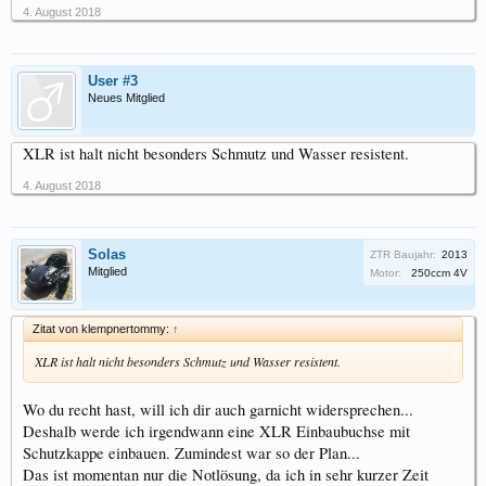
4. August 2018
User #3
Neues Mitglied
XLR ist halt nicht besonders Schmutz und Wasser resistent.
4. August 2018
Solas
ZTR Baujahr:
2013
Mitglied
Motor:
250ccm 4V
Zitat von klempnertommy:
↑
XLR ist halt nicht besonders Schmutz und Wasser resistent.
Wo du recht hast, will ich dir auch garnicht widersprechen...
Deshalb werde ich irgendwann eine XLR Einbaubuchse mit
Schutzkappe einbauen. Zumindest war so der Plan...
Das ist momentan nur die Notlösung, da ich in sehr kurzer Zeit