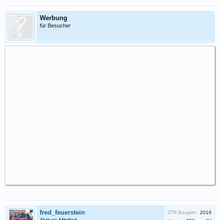
Werbung
für Besucher
fred_feuerstein
ZTR Baujahr:
2016