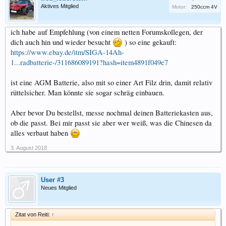
Aktives Mitglied
Motor:
250ccm 4V
ich habe auf Empfehlung (von einem netten Forumskollegen, der
dich auch hin und wieder besucht
) so eine gekauft:
https://www.ebay.de/itm/SIGA-14Ah-
1...radbatterie-/311686089191?hash=item4891f049e7
ist eine AGM Batterie, also mit so einer Art Filz drin, damit relativ
rüttelsicher. Man könnte sie sogar schräg einbauen.
Aber bevor Du bestellst, messe nochmal deinen Batteriekasten aus,
ob die passt. Bei mir passt sie aber wer weiß, was die Chinesen da
alles verbaut haben
3. August 2018
User #3
Neues Mitglied
Zitat von Reiti:
↑