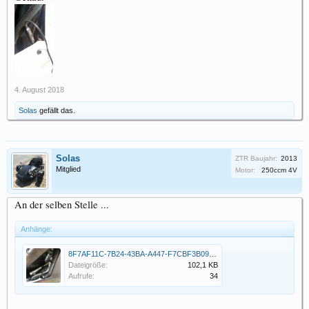
4. August 2018
Solas
gefällt das.
Solas
ZTR Baujahr:
2013
Mitglied
Motor:
250ccm 4V
An der selben Stelle ...
Anhänge:
8F7AF11C-7B24-43BA-A447-F7CBF3B09361.jpeg
Dateigröße:
102,1 KB
Aufrufe:
34