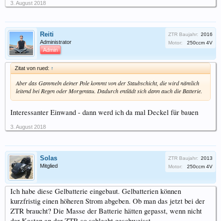
3. August 2018
Reiti
ZTR Baujahr:
2016
Administrator
Motor:
250ccm 4V
Admin
Zitat von rued:
↑
Aber das Gammeln deiner Pole kommt von der Staubschicht, die wird nämlich
leitend bei Regen oder Morgentau. Dadurch entlädt sich dann auch die Batterie.
Interessanter Einwand - dann werd ich da mal Deckel für bauen
3. August 2018
Solas
ZTR Baujahr:
2013
Mitglied
Motor:
250ccm 4V
Ich habe diese Gelbatterie eingebaut. Gelbatterien können
kurzfristig einen höheren Strom abgeben. Ob man das jetzt bei der
ZTR braucht? Die Masse der Batterie hätten gepasst, wenn nicht
der Kasten an der ZTR so schlecht geschweisst