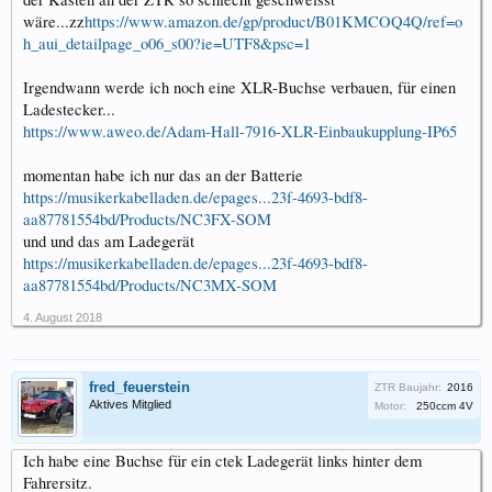
wäre...zz
https://www.amazon.de/gp/product/B01KMCOQ4Q/ref=o
h_aui_detailpage_o06_s00?ie=UTF8&psc=1
Irgendwann werde ich noch eine XLR-Buchse verbauen, für einen
Ladestecker...
https://www.aweo.de/Adam-Hall-7916-XLR-Einbaukupplung-IP65
momentan habe ich nur das an der Batterie
https://musikerkabelladen.de/epages...23f-4693-bdf8-
aa87781554bd/Products/NC3FX-SOM
und und das am Ladegerät
https://musikerkabelladen.de/epages...23f-4693-bdf8-
aa87781554bd/Products/NC3MX-SOM
4. August 2018
fred_feuerstein
ZTR Baujahr:
2016
Aktives Mitglied
Motor:
250ccm 4V
Ich habe eine Buchse für ein ctek Ladegerät links hinter dem
Fahrersitz.