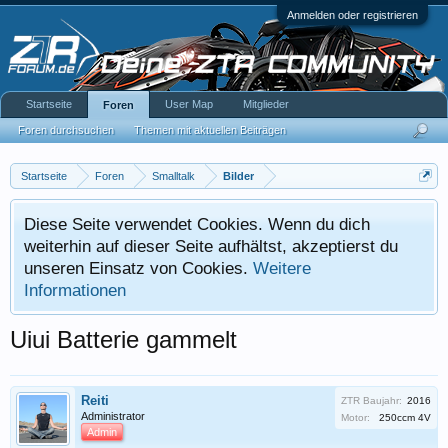
Anmelden oder registrieren
Startseite
User Map
Mitglieder
Foren
Foren durchsuchen
Themen mit aktuellen Beiträgen
Startseite
Foren
Smalltalk
Bilder
Diese Seite verwendet Cookies. Wenn du dich
weiterhin auf dieser Seite aufhältst, akzeptierst du
unseren Einsatz von Cookies.
Weitere
Informationen
Uiui Batterie gammelt
Reiti
ZTR Baujahr:
2016
Administrator
Motor:
250ccm 4V
Admin