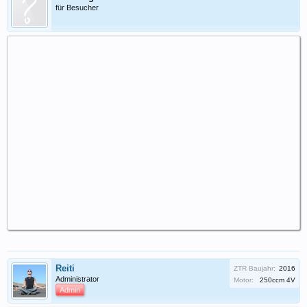
für Besucher
Reiti
ZTR Baujahr:
2016
Administrator
Motor:
250ccm 4V
Admin