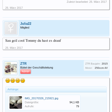
Zuletzt bearbeitet:
26. März 2017
26. März 2017
Julia22
Mitglied
Sau geil cool Tommy du hast es drauf
26. März 2017
ZTR
ZTR Baujahr:
2015
Büttel der Geschäftsleitung
Motor:
250ccm 4V
Admin
Anhänge:
IMG_20170326_215921.jpg
Dateigröße:
94,1 KB
Aufrufe:
79