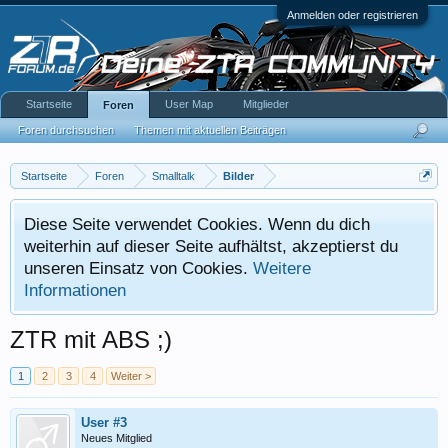
Anmelden oder registrieren
Startseite
User Map
Mitglieder
Foren
Foren durchsuchen
Themen mit aktuellen Beiträgen
Startseite
Foren
Smalltalk
Bilder
Diese Seite verwendet Cookies. Wenn du dich
weiterhin auf dieser Seite aufhältst, akzeptierst du
unseren Einsatz von Cookies.
Weitere
Informationen
ZTR mit ABS ;)
1
2
3
4
Weiter >
User #3
Neues Mitglied