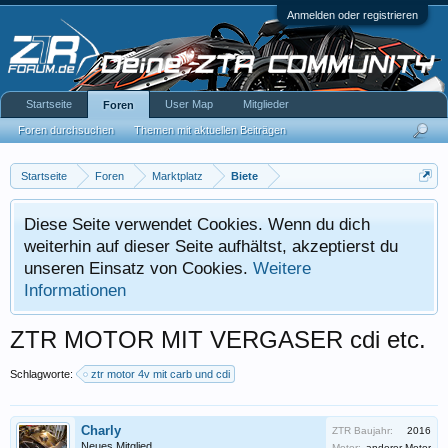
Anmelden oder registrieren
Startseite
User Map
Mitglieder
Foren
Foren durchsuchen
Themen mit aktuellen Beiträgen
Startseite
Foren
Marktplatz
Biete
Diese Seite verwendet Cookies. Wenn du dich
weiterhin auf dieser Seite aufhältst, akzeptierst du
unseren Einsatz von Cookies.
Weitere
Informationen
ZTR MOTOR MIT VERGASER cdi etc.
Schlagworte:
ztr motor 4v mit carb und cdi
Charly
ZTR Baujahr:
2016
Neues Mitglied
Motor:
anderer Motor