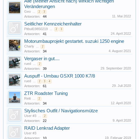
Alle (Meiner Ansicht nach) wirklich wichtigen
Veränderungen
Geo
...
2
3
11. Mai 2022
Antworten:
44
Seitlicher Kennzeichenhalter
Pitbull19850219
...
2
3
24. April 2022
Antworten:
41
Motorumbauprojekt gestartet. suzuki 1250 engine
Charly
...
2
4. August 2021
Antworten:
34
Vergaser in gut....
rued
...
2
29. September 2020
Antworten:
39
Auspuff - Umbau GSXR 1000 K7/8
rued
...
2
3
4
29. Juli 2020
Antworten:
61
ZTR Roadster Tuning
Reiti
...
2
12. April 2020
Antworten:
34
Stylisches Outfit / Navigationsmütze
User #3
...
2
9. April 2020
Antworten:
22
RAID Lenkrad Adapter
User #3
19. Februar 2019
Antworten:
10