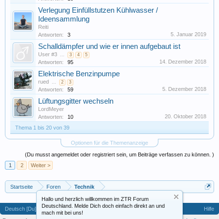
Verlegung Einfüllstutzen Kühlwasser /
Ideensammlung
Reiti
5. Januar 2019
Antworten:
3
Schalldämpfer und wie er innen aufgebaut ist
User #3
...
3
4
5
14. Dezember 2018
Antworten:
95
Elektrische Benzinpumpe
rued
...
2
3
5. Dezember 2018
Antworten:
59
Lüftungsgitter wechseln
LordMeyer
20. Oktober 2018
Antworten:
10
Thema 1 bis 20 von 39
Optionen für die Themenanzeige
(Du musst angemeldet oder registriert sein, um Beiträge verfassen zu können. )
1
2
Weiter >
Startseite
Foren
Technik
Hallo und herzlich willkommen im ZTR Forum
Deutschland. Melde Dich doch einfach direkt an und
Deutsch [Du]
Hilfe
mach mit bei uns!