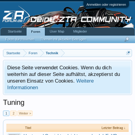
Anmelden oder registrieren
Startseite
User Map
Mitglieder
Foren
Foren durchsuchen
Themen mit aktuellen Beiträgen
Startseite
Foren
Technik
Diese Seite verwendet Cookies. Wenn du dich
weiterhin auf dieser Seite aufhältst, akzeptierst du
unseren Einsatz von Cookies.
Weitere
Informationen
Tuning
1
2
Weiter >
Titel
Letzter Beitrag ↓