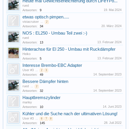
Heute mal Gewichtserleichterung durch LiFeYPo...
rued
19. Mai 2024
Antworten:
9
etwas optisch pimpen.....
vistacruiser
...
2
20. März 2024
Antworten:
34
NOS : EL250 - Umbau Teil zwei :-)
rued
13. Februar 2024
Antworten:
13
Hinterachse für El 250 - Umbau mit Ruckdämpfer
Heiko
13. Februar 2024
Antworten:
5
Interesse Brembo-EBC Adapter
User #3
...
2
3
14. September 2023
Antworten:
49
Bessere Dämpfer hinten
rued
...
2
14. September 2023
Antworten:
32
Hauptbremszylinder
marley
14. Juni 2023
Antworten:
10
Kühler und die Suche nach der ultimativen Lösung!
User #3
...
6
7
8
28. Juli 2022
Antworten:
145