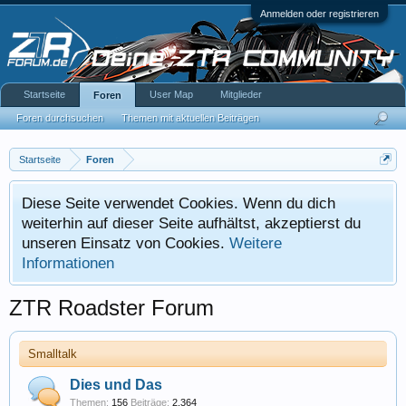
Anmelden oder registrieren
Startseite
User Map
Mitglieder
Foren
Foren durchsuchen
Themen mit aktuellen Beiträgen
Startseite
Foren
Diese Seite verwendet Cookies. Wenn du dich
weiterhin auf dieser Seite aufhältst, akzeptierst du
unseren Einsatz von Cookies.
Weitere
Informationen
ZTR Roadster Forum
Smalltalk
Dies und Das
Themen:
156
Beiträge:
2.364