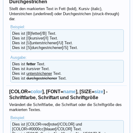
Durchgestrichen
Stellt den markierten Text in Fett (bold), Kursiv (italic),
Unterstrichen (underlined) oder Durchgestrichen (struck-through)
dar.
Beispiel:
Dies ist [B]fetter[/B] Text.
Dies ist [I]kursiver[/I] Text.
Dies ist [U]unterstrichener[/U] Text.
Dies ist [S]durchgestrichener[/S] Text.
Ausgabe:
Dies ist
fetter
Text.
Dies ist
kursiver
Text.
Dies ist
unterstrichener
Text.
Dies ist
durchgestrichener
Text.
[COLOR=
color
], [FONT=
name
], [SIZE=
size
] -
Schriftfarbe, Schriftart und Schriftgröße
Verändert die Schriftfarbe, die Schriftart oder die Schriftgröße des
markierten Textes.
Beispiel:
Dies ist [COLOR=red]roter[/COLOR] und
[COLOR=#0000cc]blauer[/COLOR] Text.