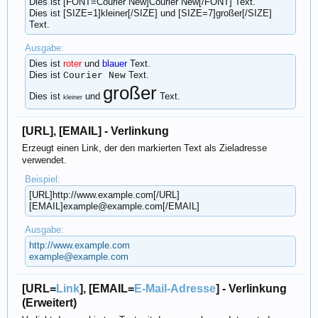
Dies ist [FONT=Courier New]Courier New[/FONT] Text.
Dies ist [SIZE=1]kleiner[/SIZE] und [SIZE=7]großer[/SIZE]
Text.
Ausgabe:
Dies ist
roter
und
blauer
Text.
Dies ist
Text.
Courier New
großer
Dies ist
und
Text.
kleiner
[URL], [EMAIL] - Verlinkung
Erzeugt einen Link, der den markierten Text als Zieladresse
verwendet.
Beispiel:
[URL]http://www.example.com[/URL]
[EMAIL]example@example.com[/EMAIL]
Ausgabe:
http://www.example.com
example@example.com
[URL=
Link
], [EMAIL=
E-Mail-Adresse
] - Verlinkung
(Erweitert)