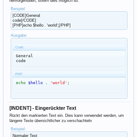
hervorgehoben, sofern dies möglich ist.
Beispiel:
[CODE]General
code[/CODE]
[PHP]echo $hello . 'world';[/PHP]
Ausgabe:
Code:
General

code
PHP:
echo
$hello
.
'world'
;
[INDENT] - Eingerückter Text
Rückt den markierten Text ein. Dies kann verwendet werden, um
längere Texte übersichtlicher zu verschachteln
Beispiel:
Normaler Text