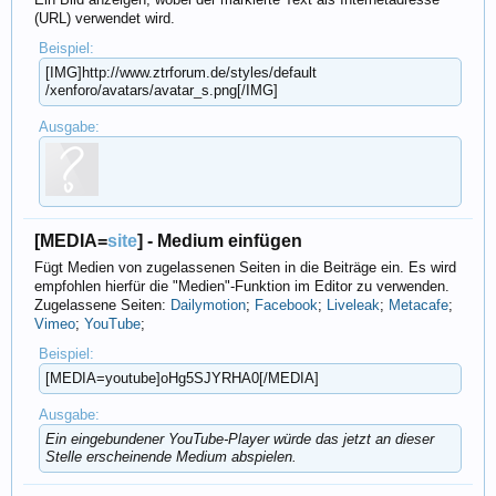
(URL) verwendet wird.
Beispiel:
[IMG]http://www.ztrforum.de/​styles/default​
/xenforo/avatars/avatar_s.png[/IMG]
Ausgabe:
[MEDIA=
site
] - Medium einfügen
Fügt Medien von zugelassenen Seiten in die Beiträge ein. Es wird
empfohlen hierfür die "Medien"-Funktion im Editor zu verwenden.
Zugelassene Seiten:
Dailymotion
;
Facebook
;
Liveleak
;
Metacafe
;
Vimeo
;
YouTube
;
Beispiel:
[MEDIA=youtube]oHg5SJYRHA0[/MEDIA]
Ausgabe:
Ein eingebundener YouTube-Player würde das jetzt an dieser
Stelle erscheinende Medium abspielen.