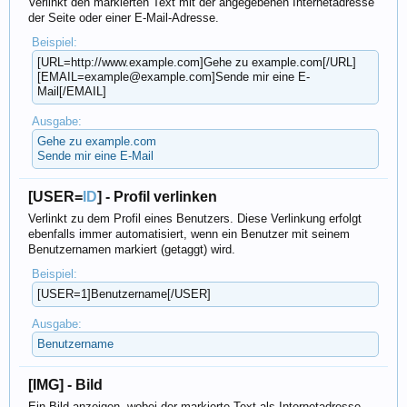
Verlinkt den markierten Text mit der angegebenen Internetadresse
der Seite oder einer E-Mail-Adresse.
Beispiel:
[URL=http://www.example.com]Gehe zu example.com[/URL]
[EMAIL=example@example.com]Sende mir eine E-
Mail[/EMAIL]
Ausgabe:
Gehe zu example.com
Sende mir eine E-Mail
[USER=
ID
] - Profil verlinken
Verlinkt zu dem Profil eines Benutzers. Diese Verlinkung erfolgt
ebenfalls immer automatisiert, wenn ein Benutzer mit seinem
Benutzernamen markiert (getaggt) wird.
Beispiel:
[USER=1]Benutzername[/USER]
Ausgabe:
Benutzername
[IMG] - Bild
Ein Bild anzeigen, wobei der markierte Text als Internetadresse