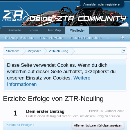
Anmelden oder registrieren
Startseite
Foren
User Map
Mitglieder
Derzeitige Besucher
Letzte Aktivitäten
Neue Profilnachrichten
...
Startseite
Mitglieder
ZTR-Neuling
Diese Seite verwendet Cookies. Wenn du dich
weiterhin auf dieser Seite aufhältst, akzeptierst du
unseren Einsatz von Cookies.
Weitere
Informationen
Erzielte Erfolge von ZTR-Neuling
1
Dein erster Beitrag
Erzielt:
25. Oktober 2018
Erstelle einen Beitrag auf dieser Seite, um diesen Erfolg zu erzielen.
Punkte für Erfolge: 1
Alle verfügbaren Erfolge anzeigen