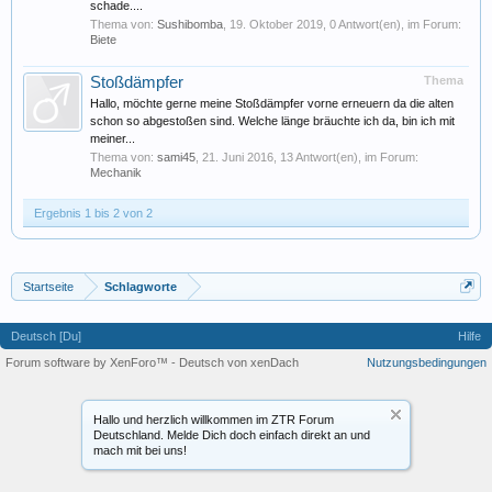
schade....
Thema von:
Sushibomba
,
19. Oktober 2019
, 0 Antwort(en), im Forum:
Biete
Stoßdämpfer
Thema
Hallo, möchte gerne meine Stoßdämpfer vorne erneuern da die alten
schon so abgestoßen sind. Welche länge bräuchte ich da, bin ich mit
meiner...
Thema von:
sami45
,
21. Juni 2016
, 13 Antwort(en), im Forum:
Mechanik
Ergebnis 1 bis 2 von 2
Startseite
Schlagworte
Deutsch [Du]
Hilfe
Forum software by XenForo™
-
Deutsch von xenDach
Nutzungsbedingungen
Hallo und herzlich willkommen im ZTR Forum
Deutschland. Melde Dich doch einfach direkt an und
mach mit bei uns!