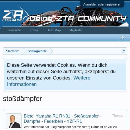
Anmelden oder registrieren
Startseite
Foren
User Map
Mitglieder
Startseite
Schlagworte
Diese Seite verwendet Cookies. Wenn du dich
weiterhin auf dieser Seite aufhältst, akzeptierst du
unseren Einsatz von Cookies.
Weitere
Informationen
stoßdämpfer
Biete: Yamaha R1 RN01 - Stoßdämpfer -
Thema
Dämpfer - Federbein - YZF-R1
Wer Interesse hat. Liegt verpackt bei mir rum :) Dafür ist er viel zu