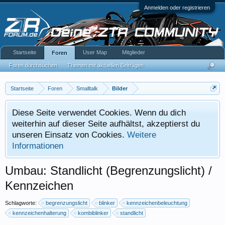
Anmelden oder registrieren
Startseite
User Map
Mitglieder
Foren
Foren durchsuchen
Themen mit aktuellen Beiträgen
Startseite
Foren
Smalltalk
Bilder
Diese Seite verwendet Cookies. Wenn du dich
weiterhin auf dieser Seite aufhältst, akzeptierst du
unseren Einsatz von Cookies.
Weitere
Informationen
Umbau: Standlicht (Begrenzungslicht) /
Kennzeichen
Schlagworte:
begrenzungslicht
blinker
kennzeichenbeleuchtung
kennzeichenhalterung
kombiblinker
standlicht