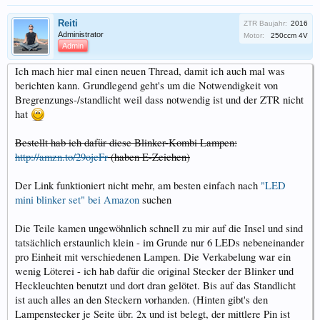
Reiti
ZTR Baujahr:
2016
Administrator
Motor:
250ccm 4V
Admin
Ich mach hier mal einen neuen Thread, damit ich auch mal was
berichten kann. Grundlegend geht's um die Notwendigkeit von
Bregrenzungs-/standlicht weil dass notwendig ist und der ZTR nicht
hat
Bestellt hab ich dafür diese Blinker-Kombi Lampen:
http://amzn.to/29ojcFr
(haben E-Zeichen)
Der Link funktioniert nicht mehr, am besten einfach nach
"LED
mini blinker set" bei Amazon
suchen
Die Teile kamen ungewöhnlich schnell zu mir auf die Insel und sind
tatsächlich erstaunlich klein - im Grunde nur 6 LEDs nebeneinander
pro Einheit mit verschiedenen Lampen. Die Verkabelung war ein
wenig Löterei - ich hab dafür die original Stecker der Blinker und
Heckleuchten benutzt und dort dran gelötet. Bis auf das Standlicht
ist auch alles an den Steckern vorhanden. (Hinten gibt's den
Lampenstecker je Seite übr. 2x und ist belegt, der mittlere Pin ist