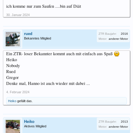
ich komme nur zum Saufen ....bin auf Diät
30. Januar 2024
rued
ZTR Baujahr:
2016
Bekanntes Mitglied
Motor:
anderer Motor
Ein ZTR- loser Bekannter kommt auch mit einfach aus Spaß
Heiko
Nobody
Rued
Gregor
Denke mal, Hanno ist auch wieder mit dabei ...
4. Februar 2024
Heiko
gefällt das.
Heiko
ZTR Baujahr:
2013
Aktives Mitglied
Motor:
anderer Motor