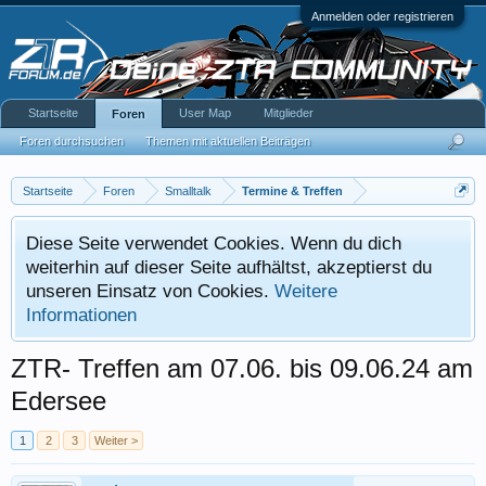
Anmelden oder registrieren
Startseite
User Map
Mitglieder
Foren
Foren durchsuchen
Themen mit aktuellen Beiträgen
Startseite
Foren
Smalltalk
Termine & Treffen
Diese Seite verwendet Cookies. Wenn du dich
weiterhin auf dieser Seite aufhältst, akzeptierst du
unseren Einsatz von Cookies.
Weitere
Informationen
ZTR- Treffen am 07.06. bis 09.06.24 am
Edersee
1
2
3
Weiter >