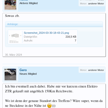
Aktives Mitglied
Motor:
anderer Motor
Sowas zb.
Anhänge:
Screenshot_2024-03-30-18-43-21.png
Dateigröße:
216,5 KB
Aufrufe:
7
30. März 2024
Gero
Motor:
anderer Motor
Neues Mitglied
Ich bin eventuell auch dabei. Habe mir vor kurzem einen Elektro
ZTR gekauft mit angeblich 150Km Reichweite.
Wo ist denn der genaue Standort des Treffens? Wäre super, wenn da
ne Steckdose in der Nähe ist
)))