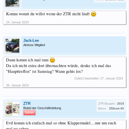
Komm womit du willst wenn der ZTR nicht läuft
24. Januar 2024
Jack-Lee
Aktives Mitglied
Dann komm ich mal rum
Da ich nicht extra dort übernachten würde, denke ich mal das
"Haupttreffen" ist Samstag? Wann gehts los?
Zuletzt bearbeitet:
27. Januar 2024
26. Januar 2024
ZTR
ZTR Baujahr:
2015
Büttel der Geschäftsleitung
Motor:
250ccm 4V
Admin
Evtl komm ich einfach mal so ohne Klappernudel....nur um euch
mal zu sehen.