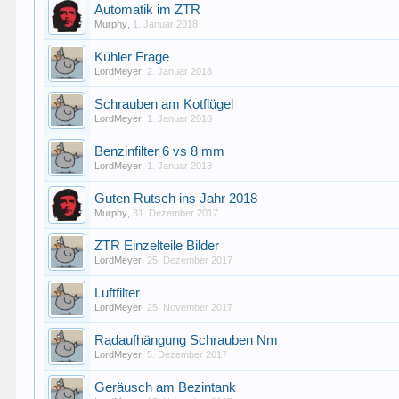
Automatik im ZTR
Murphy
,
1. Januar 2018
Kühler Frage
LordMeyer
,
2. Januar 2018
Schrauben am Kotflügel
LordMeyer
,
1. Januar 2018
Benzinfilter 6 vs 8 mm
LordMeyer
,
1. Januar 2018
Guten Rutsch ins Jahr 2018
Murphy
,
31. Dezember 2017
ZTR Einzelteile Bilder
LordMeyer
,
25. Dezember 2017
Luftfilter
LordMeyer
,
25. November 2017
Radaufhängung Schrauben Nm
LordMeyer
,
5. Dezember 2017
Geräusch am Bezintank