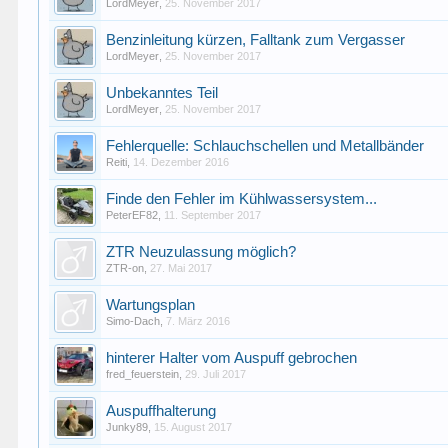
LordMeyer
,
25. November 2017
Benzinleitung kürzen, Falltank zum Vergasser
LordMeyer
,
25. November 2017
Unbekanntes Teil
LordMeyer
,
25. November 2017
Fehlerquelle: Schlauchschellen und Metallbänder
Reiti
,
14. Dezember 2016
Finde den Fehler im Kühlwassersystem...
PeterEF82
,
11. September 2017
ZTR Neuzulassung möglich?
ZTR-on
,
27. Mai 2017
Wartungsplan
Simo-Dach
,
7. März 2016
hinterer Halter vom Auspuff gebrochen
fred_feuerstein
,
29. Juli 2017
Auspuffhalterung
Junky89
,
15. August 2017