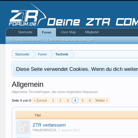
Startseite
User Map
Mitglieder
Foren
Foren durchsuchen
Themen mit aktuellen Beiträgen
Startseite
Foren
Technik
Diese Seite verwendet Cookies. Wenn du dich weiterh
Allgemein
Allgemeine Technikfragen, die sonst nirgendwo hinpassen
Seite 4 von 6
< Zurück
1
2
3
4
5
6
Weiter >
Titel
ZTR verbessern
Pitbull19850219
,
2. August 2017