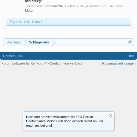
und zerlegt....
Thema von:
Garhamer94
,
4. März 2016
, 43 Antwort(en), im Forum:
Motor
Ergebnis 1 bis 1 von 1
Startseite
Schlagworte
Deutsch [Du]
Hilfe
Forum software by XenForo™
-
Deutsch von xenDach
Nutzungsbedingungen
Hallo und herzlich willkommen im ZTR Forum
Deutschland. Melde Dich doch einfach direkt an und
mach mit bei uns!