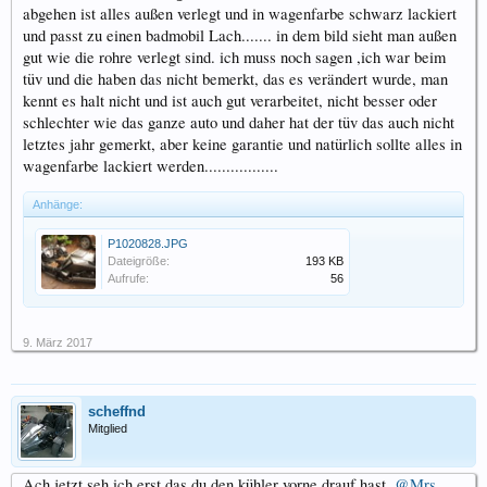
abgehen ist alles außen verlegt und in wagenfarbe schwarz lackiert
und passt zu einen badmobil Lach....... in dem bild sieht man außen
gut wie die rohre verlegt sind. ich muss noch sagen ,ich war beim
tüv und die haben das nicht bemerkt, das es verändert wurde, man
kennt es halt nicht und ist auch gut verarbeitet, nicht besser oder
schlechter wie das ganze auto und daher hat der tüv das auch nicht
letztes jahr gemerkt, aber keine garantie und natürlich sollte alles in
wagenfarbe lackiert werden.................
Anhänge:
P1020828.JPG
Dateigröße:
193 KB
Aufrufe:
56
9. März 2017
scheffnd
Mitglied
Ach jetzt seh ich erst das du den kühler vorne drauf hast,
@Mrs