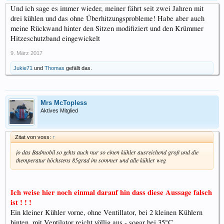
Und ich sage es immer wieder, meiner fährt seit zwei Jahren mit
drei kühlen und das ohne Überhitzungsprobleme! Habe aber auch
meine Rückwand hinter den Sitzen modifiziert und den Krümmer
Hitzeschutzband eingewickelt
9. März 2017
Jukie71
und
Thomas
gefällt das.
Mrs McTopless
Aktives Mitglied
Zitat von voss:
↑
jo das Badmobil so gehts auch nur so einen kühler ausreichend groß und die
themperatur höchstens 85grad im sommer und alle kühler weg
Ich weise hier noch einmal darauf hin dass diese Aussage falsch
ist ! ! !
Ein kleiner Kühler vorne, ohne Ventillator, bei 2 kleinen Kühlern
hinten, mit Ventilator reicht völlig aus - sogar bei 35°C