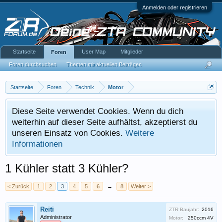
Anmelden oder registrieren
Startseite
User Map
Mitglieder
Foren
Foren durchsuchen
Themen mit aktuellen Beiträgen
Startseite
Foren
Technik
Motor
Diese Seite verwendet Cookies. Wenn du dich
weiterhin auf dieser Seite aufhältst, akzeptierst du
unseren Einsatz von Cookies.
Weitere
Informationen
1 Kühler statt 3 Kühler?
< Zurück
1
2
3
4
5
6
→
8
Weiter >
Reiti
ZTR Baujahr:
2016
Administrator
Motor:
250ccm 4V