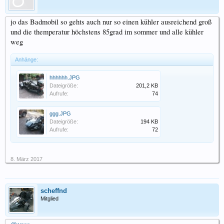
jo das Badmobil so gehts auch nur so einen kühler ausreichend groß
und die themperatur höchstens 85grad im sommer und alle kühler
weg
Anhänge:
hhhhhh.JPG
Dateigröße:
201,2 KB
Aufrufe:
74
ggg.JPG
Dateigröße:
194 KB
Aufrufe:
72
8. März 2017
scheffnd
Mitglied