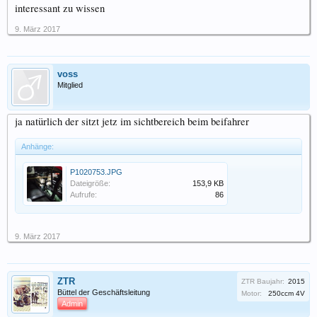
interessant zu wissen
9. März 2017
voss
Mitglied
ja natürlich der sitzt jetz im sichtbereich beim beifahrer
Anhänge:
P1020753.JPG
Dateigröße:
153,9 KB
Aufrufe:
86
9. März 2017
ZTR
ZTR Baujahr:
2015
Büttel der Geschäftsleitung
Motor:
250ccm 4V
Admin