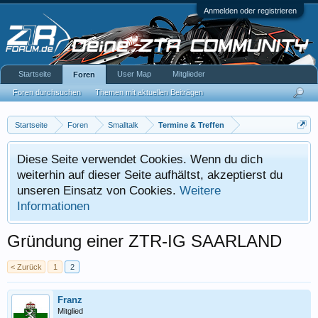
Anmelden oder registrieren
Startseite
User Map
Mitglieder
Foren
Foren durchsuchen
Themen mit aktuellen Beiträgen
Startseite
Foren
Smalltalk
Termine & Treffen
Diese Seite verwendet Cookies. Wenn du dich
weiterhin auf dieser Seite aufhältst, akzeptierst du
unseren Einsatz von Cookies.
Weitere
Informationen
Gründung einer ZTR-IG SAARLAND
< Zurück
1
2
Franz
Mitglied