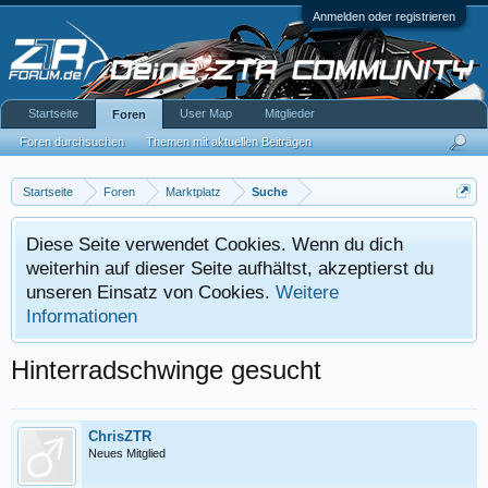
Anmelden oder registrieren
Startseite
User Map
Mitglieder
Foren
Foren durchsuchen
Themen mit aktuellen Beiträgen
Startseite
Foren
Marktplatz
Suche
Diese Seite verwendet Cookies. Wenn du dich
weiterhin auf dieser Seite aufhältst, akzeptierst du
unseren Einsatz von Cookies.
Weitere
Informationen
Hinterradschwinge gesucht
ChrisZTR
Neues Mitglied